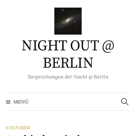
Springe
zum
Inhalt
NIGHT OUT @
BERLIN
Besprechungen der Nacht @ Berlin
Suchen
nach:
MENÜ
KULTUREN