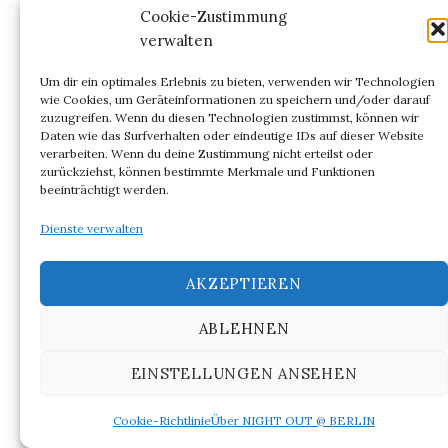
Cookie-Zustimmung
als der des Mäusebunkers die Ausmaße und die
verwalten
weit über Tierversuche hinausweisenden
Wissensprozesse und das Begehren, vom
Um dir ein optimales Erlebnis zu bieten, verwenden wir Technologien
wie Cookies, um Geräteinformationen zu speichern und/oder darauf
Menschen wissen zu wollen. In singulärer Weise
zuzugreifen. Wenn du diesen Technologien zustimmst, können wir
wird der Baukörper zu einer Ausformung der
Daten wie das Surfverhalten oder eindeutige IDs auf dieser Website
verarbeiten. Wenn du deine Zustimmung nicht erteilst oder
Wissenschaften, ihrer Versprechen und ihrer
zurückziehst, können bestimmte Merkmale und Funktionen
Dynamiken zwischen 1960 und 1980. Wann und
beeinträchtigt werden.
wie genau sich die Pyramide in ein Raumschiff als
Dienste verwalten
ultimatives Wissensprojekt verwandelte, lässt
sich schwer rekonstruieren. Doch die zeitliche
AKZEPTIEREN
Nähe zum Apollo-Raumfahrtprogramm 1961 bis
1972 hinterließ ihre Spuren im Baukörper. Das
ABLEHNEN
Labor indessen wurde vom
Wissenschaftshistoriker Hans-Jörg Rheinberger
EINSTELLUNGEN ANSEHEN
als „Experimentalsystem“ für die moderne
Cookie-Richtlinie
Über NIGHT OUT @ BERLIN
Wissenschaft untersucht. Das als Zentrale