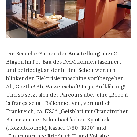
.
Die Besucher*innen der
Ausstellung
über 2
Etagen im Pei-Bau des DHM können fasziniert
und befriedigt an der in den Scheinwerfern
blinkenden Elektrisiermaschine vorübergehen.
Ah, Goethe! Ah, Wissenschaft! Ja, ja, Aufklärung!
Und so setzt sich der Parcours über eine „Robe à
la française mit Ballonmotiven, vermutlich
Frankreich, ca. 1783“, „Geisblatt mit Granatrother
Blume aus der Schildbach’schen Xylothek
(Holzbibliothek), Kassel, 1780–1800“ und
„Figurengruppe Friedrich II. und Voltaire,