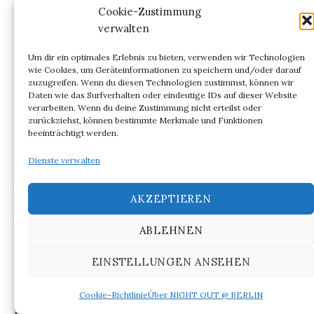
Cookie-Zustimmung
durch die
Xenien
, indem „An Kant“ die „Rotüre“
verwalten
adressiert wird. Denn der vornehme Ton des
Philosophierens, der dem Adel zugerechnet
Um dir ein optimales Erlebnis zu bieten, verwenden wir Technologien
wurde, wird nun dem „Nichtadel“ bzw.
wie Cookies, um Geräteinformationen zu speichern und/oder darauf
zuzugreifen. Wenn du diesen Technologien zustimmst, können wir
abwertend dem „Bürgerpack“ zugestanden.
Daten wie das Surfverhalten oder eindeutige IDs auf dieser Website
Damit verändert sich der vornehme Ton des
verarbeiten. Wenn du deine Zustimmung nicht erteilst oder
zurückziehst, können bestimmte Merkmale und Funktionen
Philosophierens zwar abwertend, aber zugleich
beeinträchtigt werden.
in politischer Hinsicht demokratisierend. Die
Dienste verwalten
Formulierungen der
Xenien
bleiben mehrdeutig.
Auf diese Weise werden sie zu einem
AKZEPTIEREN
Gegenentwurf zur Begriffsliteratur Kants. Sie
bringen die Begriffe und das Wissen als
ABLEHNEN
mehrdeutige Formulierung ins Schwanken. So
auch mit der „Preisfrage der Academie nützl.
EINSTELLUNGEN ANSEHEN
Wissenschaften.“, die ironisch in eine
Cookie-Richtlinie
Über NIGHT OUT @ BERLIN
orthografische Frage verkehrt wird: „Wie auf dem