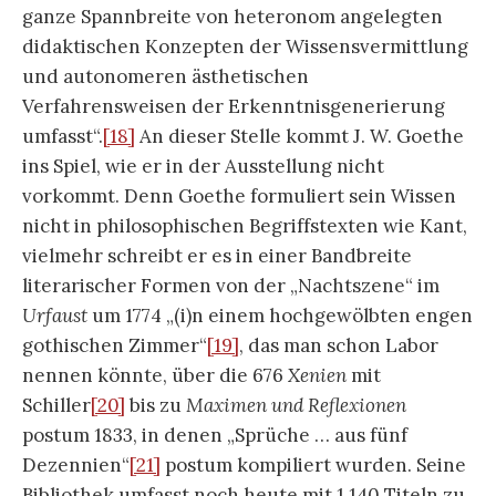
ganze Spannbreite von heteronom angelegten
didaktischen Konzepten der Wissensvermittlung
und autonomeren ästhetischen
Verfahrensweisen der Erkenntnisgenerierung
umfasst“.
[18]
An dieser Stelle kommt J. W. Goethe
ins Spiel, wie er in der Ausstellung nicht
vorkommt. Denn Goethe formuliert sein Wissen
nicht in philosophischen Begriffstexten wie Kant,
vielmehr schreibt er es in einer Bandbreite
literarischer Formen von der „Nachtszene“ im
Urfaust
um 1774 „(i)n einem hochgewölbten engen
gothischen Zimmer“
[19]
, das man schon Labor
nennen könnte, über die 676
Xenien
mit
Schiller
[20]
bis zu
Maximen und Reflexionen
postum 1833, in denen „Sprüche … aus fünf
Dezennien“
[21]
postum kompiliert wurden. Seine
Bibliothek umfasst noch heute mit 1.140 Titeln zu