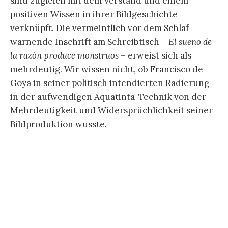
.
Auf einer Federzeichnung der Versionen lässt
sich ein Ringen Goyas um
Wahrheit
und
Verstand ablesen. Eine Federzeichnung, so
komplex sie auch sein mag, ist weit schneller
hingezeichnet, als eine Aquatinta-Radierung
ausgearbeitet. Am unteren Rand der Version von
1797 formuliert Goya seine „Absicht“, die mit der
Bildunterschrift „El Autor soñando.“ wiederum in
einem bedenkenswerten Produktionsmodus des
Bildes ankündigt wird. Denn der „Autor träumt.
Seine einzige Absicht ist es, schädliche
Gemeinheiten zu verbannen und mit diesem
Werk der Laune das solide Zeugnis der Wahrheit
zu verewigen“. Wenn mit dem Autor die Figur am
Tisch mit dem Kopf auf der Tischplatte
bezeichnet sein soll, dann wird die vermeintlich