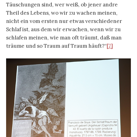
Menschen finden, in Betreff der Wahrheit, des
Glücks und mehrerer anderer Dinge“ eine
bedenkenswerte Haltung ein. Er hatte, um ein
wenig vom Vortrag Hartmut Böhmes
abzuweichen, 1652 eine Rechenmaschine mit
Zahnrädern erfunden, die heute als Pascaline
benannt wird. Rudolf Taschner nannte sie 2012 in
einem Vortrag
Die denkende Maschine
.
[8]
Die
Frage des Wachens und Träumens schneidet das
Denken, das durch eine Maschine vorgenommen
werden kann. Denn Pascal, der Konstrukteur,
gibt zu bedenken, dass man im Traum wie im
Wachen handelt und misst: „Man glaubt die
Räume, die Gestalten, die Bewegungen zu sehn,
man merkt, wie die Zeit verläuft, man mißt sie,
kurz man handelt ganz wie wach.“ Trotz des