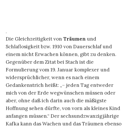
widersprüchlicher, wenn es nach einem
Gedankenstrich heißt: „– jeden Tag entweder
mich von der Erde wegwünschen müssen oder
aber, ohne daß ich darin auch die mäßigste
Hoffnung sehen dürfte, von vorn als kleines Kind
anfangen müssen.“ Der sechsundzwanzigjährige
Kafka kann das Wachen und das Träumen ebenso
wie den Schlaf und die Schlaflosigkeit schwer
bzw. nur in einem Paradox formulieren: „Neben
mir schlafe ich förmlich, während ich selbst mit
Träumen mich herumschlagen muß.“
.
Franz Kafka lässt auch am nächsten Tag das
Einschlafen
als Grenzerfahrung nicht los. Nicht