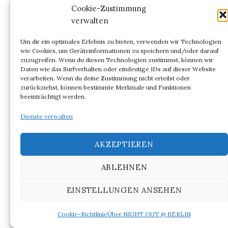
schlafend-liegender Frau, menschenähnlichem
Cookie-Zustimmung
Wesen auf dem Unterkörper der Frau und hinter
verwalten
einem Vorhang zuschauenden Pferdekopf nicht
Um dir ein optimales Erlebnis zu bieten, verwenden wir Technologien
nur romantisch, sondern als
wie Cookies, um Geräteinformationen zu speichern und/oder darauf
zuzugreifen. Wenn du diesen Technologien zustimmst, können wir
Vergewaltigungsfantasie eines Mannes lesen. Im
Daten wie das Surfverhalten oder eindeutige IDs auf dieser Website
Schlaf schaut ein Subjekt einer Frau im Schlaf zu,
verarbeiten. Wenn du deine Zustimmung nicht erteilst oder
zurückziehst, können bestimmte Merkmale und Funktionen
das von einem Subjekt beobachtet wird. Doch an
beeinträchtigt werden.
der Grenze des Schlafes wissen wir nicht, was
sich der Schlafenden zeigt.
Dienste verwalten
Torsten Flüh
AKZEPTIEREN
ABLEHNEN
Nächste
Mosse-Lecture
Do. 25. Januar 2024, 19H c.t.
EINSTELLUNGEN ANSEHEN
Samantha Harvey
(Bath)
Cookie-Richtlinie
Über NIGHT OUT @ BERLIN
mit Stefan Willer