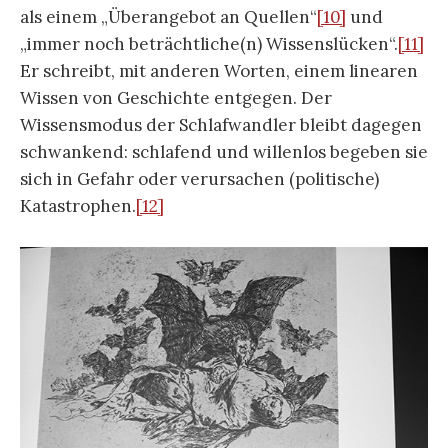
Attentat zu tun hatten, waren extrem
verschwiegen und hinterließen so gut wie keine
Spuren.“
[13]
Wer kannte denn in Europa und der
Welt ein Volk der Serben? „Während der Kieler
Woche an Bord seiner Yacht Meteor erfährt der
Kaiser vom Attentat auf den österreichischen
Thronfolger Franz-Ferdinand durch serbische
Nationalisten. Die Regierungen in Wien und
Berlin drängen den Kaiser seine alljährliche
Nordlandreise unbedingt, wie geplant,
anzutreten“, heißt es in Peter Schamonis
Dokumentarfilm
Majestät brauchen Sonne
–
Wilhelm II.
(1999).
[14]
Christopher Clark weist in
seiner Geschichte auf die „Elemente des
Zufalls“
[15]
hin, die zum Ausbruch des
Weltkrieges geführt hätten. Mit anderen Worten: