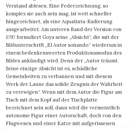
Harmut Böhme führte in seiner Mosse-Lecture
noch eine Reihe von Beispielen zur
Darstellung
und Formulierung des Schlafes und der Träume
bei Füssli, Lord Byron, Mary Shelley, Plutarch,
Foucault und Adorno in Bild und Text an. Über
das Politische des Schlafes war er sich selbst ein
wenig unsicher. Auf die Suchanfrage „Füssli
Schlaf“ antwortet das Ich von Bing: „Ich vermute,
dass Sie sich auf das Gemälde „Der Nachtmahr“
von Johann Heinrich Füssli beziehen. Es ist ein
bekanntes Kunstwerk aus der Romantik-Ära, das
eine schlafende Frau zeigt, die von einem
dämonischen Wesen heimgesucht wird. Das
Gemälde ist auch als „Füssli Schlaf“ bekannt.“ Also
ich finde, dass das ein wenig dürftig ist, Bing.
Schließlich lässt sich, wie von Böhme
vorgeschlagen, die Dreierkonstellation von