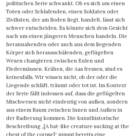
dem Jahr 1900. Vom Verlag und/oder Freud war
das Buch bei seiner Veröffentlichung auf das
verheißungsvolle neue Jahrhundert vordatiert
worden. Böhme weist daraufhin, dass das für das
Wissen von den Träumen und den Menschen
vielversprechende Buch von beträchtlichem
Umfang mit ca. 700 Seiten, die Leser*innen in
einer gewissen Bestürzung zurücklasse, weil man
am Ende dann doch so gut wie nichts über den
Traum als „Wächter“ oder „Behüter des Schlafes“
wisse. Die Geste, ein geradezu enzyklopädisches
Wissen über den Traum mit dem Buch
vorzulegen, hat in den seither vergangenen über
124 Jahren ganze Bibliotheken gefüllt. Böhme
formulierte es ein wenig anders. Und selbst Franz
Kafka dürfte 1911 bei seiner Schlaflosigkeit,