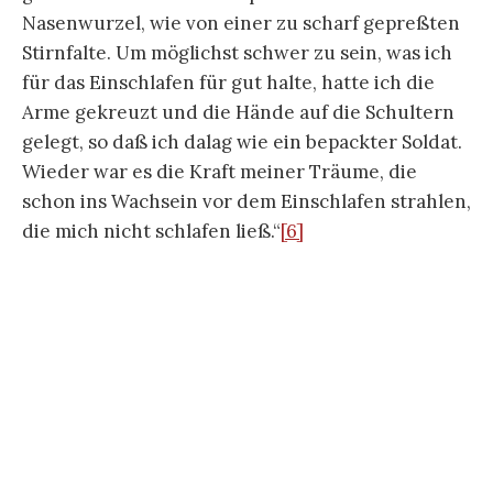
Suchanfrage „Blaise Pascal niemals erfassen,
wenn wir wachen“ antwortet: „Ich bin mir nicht
sicher, was Sie mit dieser Aussage meinen. Es
scheint, dass es sich um ein Zitat von Blaise Pascal
handelt, aber ich verstehe nicht, was es bedeutet.
Könnten Sie bitte mehr Kontext oder
Informationen bereitstellen, damit ich Ihnen
besser helfen kann?
“ Allerdings listet Bing
immerhin an erster Position die
Gedanken
. – In
der Frühaufklärung wird Blaise Pascal mit der
Frage nach dem Wachen zum Kritiker:
„Ferner hat niemand außer dem Glauben eine
Sicherheit, ob er wacht oder schläft, indem man
während des Schlafs nicht weniger fest glaubt zu
wachen, als wenn man wirklich wacht. Man glaubt
die Räume, die Gestalten, die Bewegungen zu