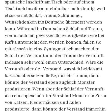
Aquatinta-Radierung wie im Traum an den
Schreibtisch als Raum des Wissens und den
Schlafenden herannahenden Fledermäuse und
Eulen erhalten zwar monströse Züge, aber sie
sind zugleich mit dem Verstand und einem
positiven Wissen in ihrer Bildgeschichte
verknüpft. Die vermeintlich vor dem Schlaf
warnende Inschrift am Schreibtisch –
El sueño de
la razón produce monstruos
– erweist sich als
mehrdeutig. Wir wissen nicht, ob Francisco de
Goya in seiner politisch intendierten Radierung
in der aufwendigen Aquatinta-Technik von der
Mehrdeutigkeit und Widersprüchlichkeit seiner
Bildproduktion wusste.