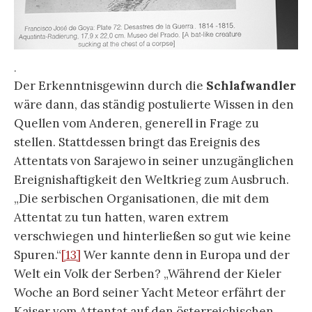
die Figur des Schlafwandlers beschreibt ein
performatives Wissen zwischen Verstand, Schlaf
und Wachen. Retrospektiv mag der Schlafwandler
einen Weg zurückgelegt haben, von dem er aber
nicht wusste, dass er ihn beschreitet.
.
Ausführlich ging Hartmut Böhme auf die
Emblematik
von Francisco de Goyas
Radierung/Aquatinta
El sueño de la razón produce
monstruos
(1799) ein.
[16]
Die Emblematik in ihrer
Kombinatorik von Bild und Text wird durch die
spanische Inschrift am Tisch oder auf einem
Tischtuch insofern uneinholbar mehrdeutig, weil
el sueño
mit Schlaf, Traum, Schlummer,