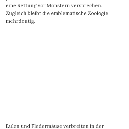
.
Dass der Traum den Träumenden in eine Welt
identitätsloser Wesen der anbrechenden
Moderne
stürze, wie Harmut Böhme zu Goyas
Radierung ausführte, bleibt durchaus fraglich.
Vielmehr lässt sich über mehrere Versionen und
Stufen der Radierung bis hin zur Verwerfung der
Bild-Text-Kombination, die Böhme nachverfolgte,
ein Problem der eindeutigen Darstellung von
Schlaf und Verstand formulieren. Selbst das
vermeintlich so eindeutige Bild der Aquatinta-
Radierung
Desastres de la Guerra
aus der
politischen Serie schwankt. Ob es sich um einen
Toten oder Schlafenden, einen Soldaten oder
Zivilisten, der am Boden liegt, handelt, lässt sich
schwer entscheiden. Es könnte sich dem Gesicht
nach um einen jüngeren Menschen handeln. Die