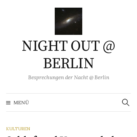
Springe
zum
Inhalt
NIGHT OUT @
BERLIN
Besprechungen der Nacht @ Berlin
Suchen
nach:
MENÜ
KULTUREN