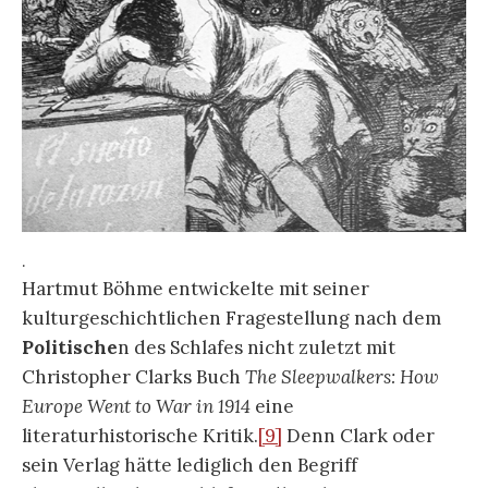
Daraufhin entbrannte später ein Dissens mit
Lothar Müller, dass weder Clark noch seinem
Verlag der für Literaturkenner griffige Titel zur
Last gelegt werden könne. Christopher Clark
entfaltet allerdings in seiner Einleitung ein
Problem der Überfülle des historischen Wissens
als einem „Überangebot an Quellen“
[10]
und
„immer noch beträchtliche(n) Wissenslücken“.
[11]
Er schreibt, mit anderen Worten, einem linearen
Wissen von Geschichte entgegen. Der
Wissensmodus der Schlafwandler bleibt dagegen
schwankend: schlafend und willenlos begeben sie
sich in Gefahr oder verursachen (politische)
Katastrophen.
[12]