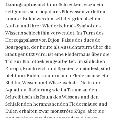
herannahenden oder auch aus dem liegenden
Körper sich herausschälenden, geflügelten
Wesen changieren zwischen Eulen und
Fledermäusen. Krähen, die Aas fressen, sind es
keinesfalls. Wir wissen nicht, ob der oder die
Liegende schläft, träumt oder tot ist. Im Kontext
der Serie fällt indessen auf, dass die geflügelten
Mischwesen nicht eindeutig von außen, sondern
aus einem Raum zwischen Innen und Außen in
der Radierung kommen. Die kunsthistorische
Beschreibung „[A bat-like creature sucking at the
chest of the corpse]“ nimmt bereits eine
Vereinheitlichung vor, die visuelle nicht gegeben
ist.