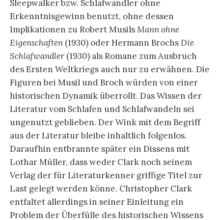
.
Der Erkenntnisgewinn durch die
Schlafwandler
wäre dann, das ständig postulierte Wissen in den
Quellen vom Anderen, generell in Frage zu
stellen. Stattdessen bringt das Ereignis des
Attentats von Sarajewo in seiner unzugänglichen
Ereignishaftigkeit den Weltkrieg zum Ausbruch.
„Die serbischen Organisationen, die mit dem