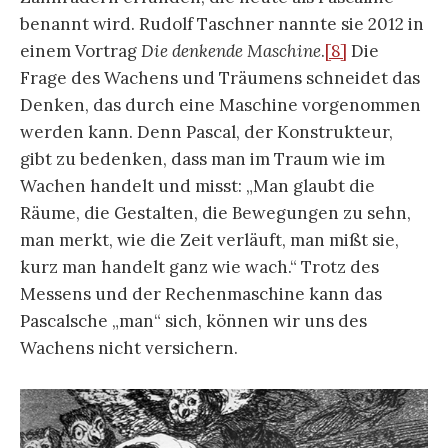
kulturgeschichtlichen Fragestellung nach dem
Politische
n des Schlafes nicht zuletzt mit
Christopher Clarks Buch
The Sleepwalkers: How
Europe Went to War in 1914
eine
literaturhistorische Kritik.
[9]
Denn Clark oder
sein Verlag hätte lediglich den Begriff
Sleepwalker bzw. Schlafwandler ohne
Erkenntnisgewinn benutzt, ohne dessen
Implikationen zu Robert Musils
Mann ohne
Eigenschaften
(1930) oder Hermann Brochs
Die
Schlafwandler
(1930) als Romane zum Ausbruch
des Ersten Weltkriegs auch nur zu erwähnen. Die
Figuren bei Musil und Broch würden von einer
historischen Dynamik überrollt. Das Wissen der
Literatur vom Schlafen und Schlafwandeln sei
ungenutzt geblieben. Der Wink mit dem Begriff
aus der Literatur bleibe inhaltlich folgenlos.