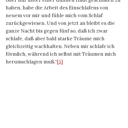
haben, habe die Arbeit des Einschlafens von
neuem vor mir und fühle mich vom Schlaf
zurückgewiesen. Und von jetzt an bleibt es die
ganze Nacht bis gegen fünf so, daß ich zwar
schlafe, daß aber bald starke Träume mich
gleichzeitig wachhalten. Neben mir schlafe ich
förmlich, während ich selbst mit Träumen mich
herumschlagen muß.“
[5]
.
Die Gleichzeitigkeit von
Träumen
und
Schlaflosigkeit bzw. 1910 von Dauerschlaf und
einem nicht Erwachen können, gibt zu denken.
Gegenüber dem Zitat bei Stach ist die
Formulierung vom 19. Januar komplexer und