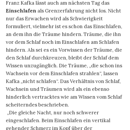
Stirnfalte. Um möglichst schwer zu sein, was ich
für das Einschlafen für gut halte, hatte ich die
Arme gekreuzt und die Hände auf die Schultern
gelegt, so daß ich dalag wie ein bepackter Soldat.
Wieder war es die Kraft meiner Träume, die
schon ins Wachsein vor dem Einschlafen strahlen,
die mich nicht schlafen ließ.“
[6]
.
Hartmut Böhme wandte sich mit seinem Vortrag
der
Kulturgeschichte
des Schlafes zu, indem er
eröffnend aus Blaise Pascals 1669 postum
erschienenen
Gedanken über die Religion
(
Pensées
sur la religion et autres sujets
) zitierte. – Hier muss
eingefügt werden, dass die Künstliche Intelligenz
der Microsoft-Suchmaschine Bing auf die