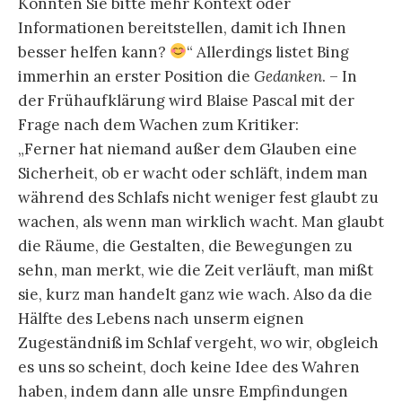
.
Insofern als es mit der Philosophie der
Aufklärung selbst um eine Literatur des
Erwachen
s und Berechnens, vielleicht gar des
Berechnens als Erwachen, ja, heute gar des
Rechnens einer KI als Wachen geht, nimmt der
Mathematiker Blaise Pascal aus Clermont-
Ferrand im von seinen Freunden
zusammengestellten Abschnitt „Auffallende
Widersprüche, die sich in der Natur des