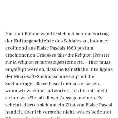
sehn, man merkt, wie die Zeit verläuft, man mißt
sie, kurz man handelt ganz wie wach. Also da die
Hälfte des Lebens nach unserm eignen
Zugeständniß im Schlaf vergeht, wo wir, obgleich
es uns so scheint, doch keine Idee des Wahren
haben, indem dann alle unsre Empfindungen
Täuschungen sind, wer weiß, ob jener andre
Theil des Lebens, wo wir zu wachen meinen,
nicht ein vom ersten nur etwas verschiedener
Schlaf ist, aus dem wir erwachen, wenn wir zu
schlafen meinen, wie man oft träumt, daß man
träume und so Traum auf Traum häuft?“
[7]