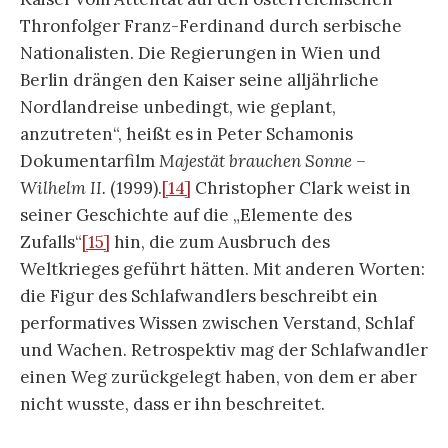
Wunschdenken ins Deutsche übersetzt werden
kann. Während im Deutschen Schlaf und Traum,
wenn auch mit gewissen Schwierigkeiten wie bei
Kafka unterschieden werden können, fallen sie
mit
el sueño
in eins. Syntagmatisch machen der
Schlaf der Vernunft und der Traum der Vernunft
indessen sehr wohl einen Unterschied. Wäre die
Vernunft oder der Verstand, was sich beides mit
la razón
übersetzen ließe, nur ein Traum, dann
könnte der Verstand eben zugleich Monster
produzieren. Wenn aber der Schlaf der Vernunft,
also ein abgeschalteter Verstand Monster in Form
von Katzen, Fledermäusen und Eulen
produzierte, dann könnte der Verstand immerhin
eine Rettung vor Monstern versprechen.
Zugleich bleibt die emblematische Zoologie
mehrdeutig.