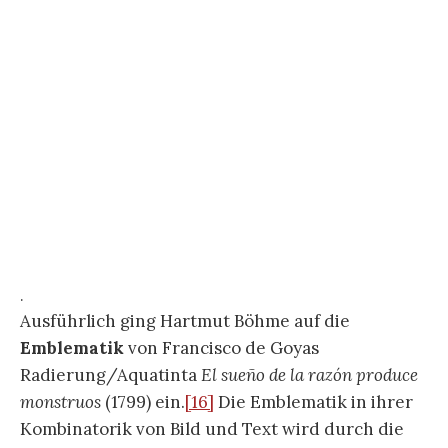
.
Eulen und Fledermäuse verbreiten in der
Ikonographie
nicht nur Schrecken, wozu ein
zeitgenössisch-populäres Bildwissen verleiten
könnte. Eulen werden seit der griechischen
Antike und ihrer Wiederkehr als Symbol des
Wissens schlechthin verwendet. Im Turm des
Herzogspalasts von Dijon, Palais des ducs de
Bourgogne, der heute als Aussichtsturm über die
Stadt genutzt wird, ist eine Fledermaus über die
Tür zur Bibliothek eingearbeitet. Im südlichen
Europa, Frankreich und Spanien zumindest, sind
nicht nur Eulen, sondern auch Fledermäuse ein
Bild für Wissen und Wissenschaft. Die in der