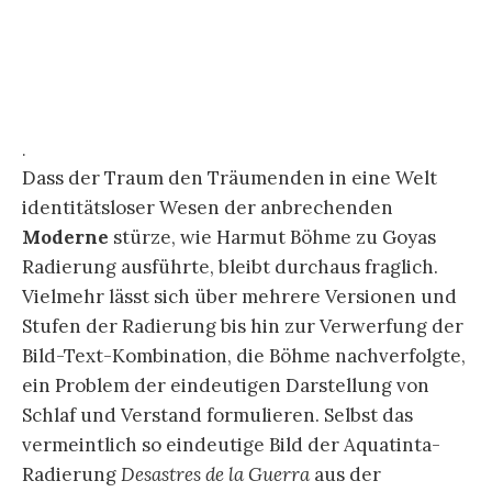
autonome Figur einer Autorschaft, doch von den
Flugwesen und einer Katze mit aufgerissenen
Augen einigermaßen heimgesucht. Sollte mit
dem Autor Goya von sich selbst geschrieben
haben, um sich gegen „schädliche Gemeinheiten“
zu positionieren, dann ist das Wunschdenken –
soñando – doch ziemlich vage und gefährdet,
weil er ein vieldeutiges Bild schafft.
.
Die
Ambiguität
der Bilder und Schriften bzw. der
Ikonografie der Träume gibt nicht zuletzt einen
Wink auf das von Hartmut Böhme ebenfalls als
kulturgeschichtlich entscheidend angeführte
Buch
Die Traumdeutung
von Sigmund Freud aus