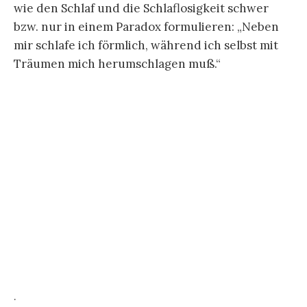
nur das Erwachen wird als Schwierigkeit
formuliert, vielmehr ist es schon das Einschlafen,
an dem ihn die Träume hindern. Träume, die ihn
vor dem Schlaf noch im Einschlafen am Schlafen
hindern. Als sei es ein Vorwissen der Träume, die
den Schlaf durchkreuzen, bleibt der Schlaf dem
Wissen unzugänglich. Die Träume, „die schon ins
Wachsein vor dem Einschlafen strahlen“, lassen
Kafka „nicht schlafen“. Das Verhältnis von Schlaf,
Wachsein und Träumen wird als ein ebenso
hinderlich vertracktes wie am Wissen vom Schlaf
scheiterndes beschrieben.
„Die gleiche Nacht, nur noch schwerer
eingeschlafen. Beim Einschlafen ein vertikal
gehender Schmerz im Kopf über der
Nasenwurzel, wie von einer zu scharf gepreßten