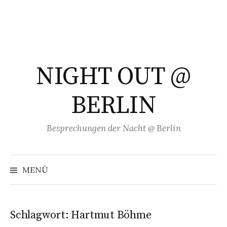
Springe
zum
Inhalt
NIGHT OUT @
BERLIN
Besprechungen der Nacht @ Berlin
Suchen
nach:
MENÜ
Schlagwort:
Hartmut Böhme