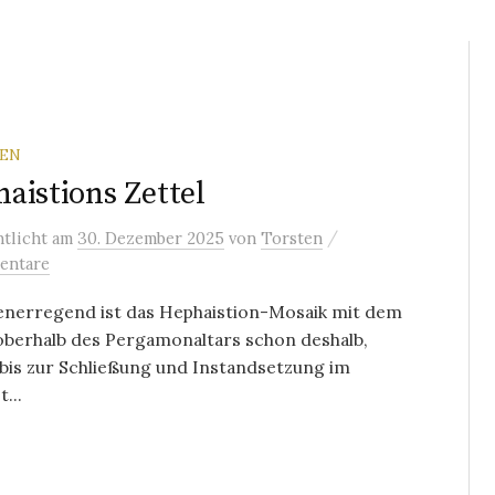
REN
aistions Zettel
/
ntlicht
am
30. Dezember 2025
von
Torsten
entare
enerregend ist das Hephaistion-Mosaik mit dem
oberhalb des Pergamonaltars schon deshalb,
 bis zur Schließung und Instandsetzung im
t...