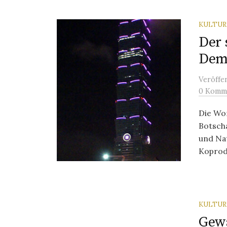
KULTU
Der
Dem
Veröffe
0 Komm
Die Wor
Botsch
und Nat
Koprodu
KULTU
Gewa