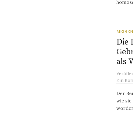
homosex
MEDIEN
Die 
Gebr
als 
Veröffe
Ein Ko
Der Ber
wie sie
worden 
...