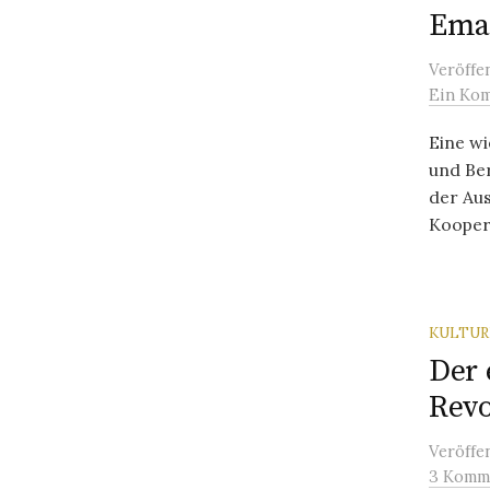
Ema
Veröffe
Ein Ko
Eine w
und Be
der Au
Koopera
KULTU
Der 
Revo
Veröffe
3 Komm