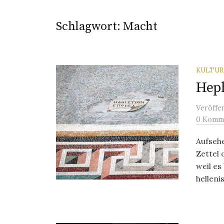
Schlagwort:
Macht
KULTU
Heph
Veröffe
0 Komm
Aufseh
Zettel 
weil es
hellenis