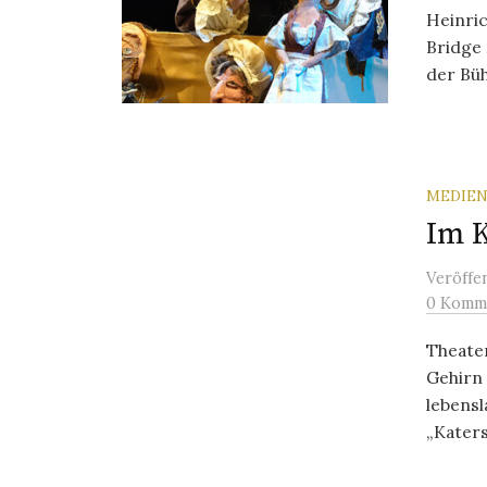
Heinric
Bridge 
der Büh
MEDIEN
Im 
Veröffe
0 Komm
Theater
Gehirn 
lebens
„Katers