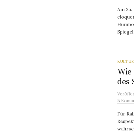
Am 25. 
eloque
Humbold
Spiegel 
KULTU
Wie 
des 
Veröffe
5 Komm
Für Ral
Respekt
wahrsc