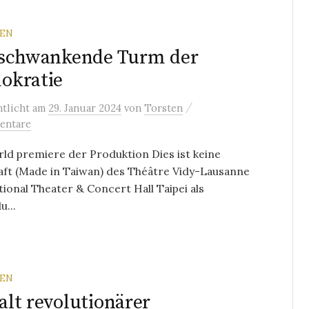
REN
 schwankende Turm der
okratie
/
ntlicht
am
29. Januar 2024
von
Torsten
entare
ld premiere der Produktion Dies ist keine
aft (Made in Taiwan) des Théâtre Vidy-Lausanne
ional Theater & Concert Hall Taipei als
...
REN
lt revolutionärer