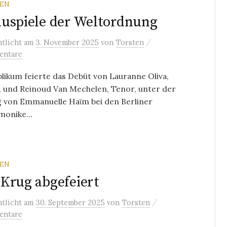
REN
uspiele der Weltordnung
/
ntlicht
am
3. November 2025
von
Torsten
entare
likum feierte das Debüt von Lauranne Oliva,
, und Reinoud Van Mechelen, Tenor, unter der
g von Emmanuelle Haϊm bei den Berliner
monike...
REN
Krug abgefeiert
/
ntlicht
am
30. September 2025
von
Torsten
entare