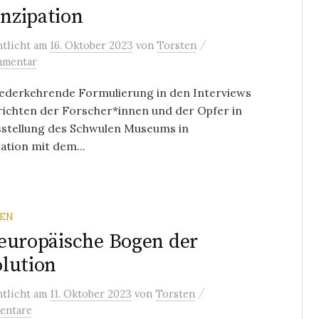
nzipation
/
ntlicht
am
16. Oktober 2023
von
Torsten
mmentar
iederkehrende Formulierung in den Interviews
richten der Forscher*innen und der Opfer in
sstellung des Schwulen Museums in
tion mit dem...
REN
europäische Bogen der
lution
/
ntlicht
am
11. Oktober 2023
von
Torsten
entare