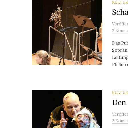
KULTU
Scha
Veröffe
2 Komm
Das Pub
Sopran
Leitun
Philhar
KULTU
Den 
Veröffe
2 Komm