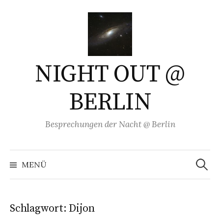
Springe
zum
Inhalt
NIGHT OUT @
BERLIN
Besprechungen der Nacht @ Berlin
Suchen
nach:
MENÜ
Schlagwort:
Dijon