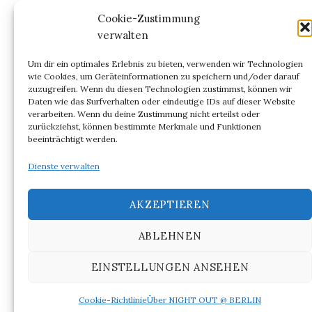
Kommentar-Feed
Cookie-Zustimmung
verwalten
WordPress.org
Um dir ein optimales Erlebnis zu bieten, verwenden wir Technologien
wie Cookies, um Geräteinformationen zu speichern und/oder darauf
zuzugreifen. Wenn du diesen Technologien zustimmst, können wir
Daten wie das Surfverhalten oder eindeutige IDs auf dieser Website
verarbeiten. Wenn du deine Zustimmung nicht erteilst oder
ARCHIV
zurückziehst, können bestimmte Merkmale und Funktionen
beeinträchtigt werden.
Archiv
Dienste verwalten
AKZEPTIEREN
ABLEHNEN
© 2026
NIGHT OUT @ BERLIN
EINSTELLUNGEN ANSEHEN
|
Powered by
WordPress
Theme:
Graphy
von Themegraphy
Cookie-Richtlinie
Über NIGHT OUT @ BERLIN