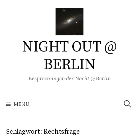
Springe
zum
Inhalt
NIGHT OUT @
BERLIN
Besprechungen der Nacht @ Berlin
Suchen
nach:
MENÜ
Schlagwort:
Rechtsfrage