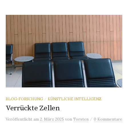
BLOG-FORSCHUNG
KÜNSTLICHE INTELLIGENZ
/
Verrückte Zellen
/
Veröffentlicht
am
2. März 2025
von
Torsten
0 Kommentare