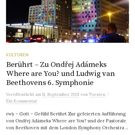
KULTUREN
Berührt – Zu Ondřej Adámeks
Where are You? und Ludwig van
Beethovens 6. Symphonie
/
Veröffentlicht
am
11. September 2021
von
Torsten
Ein Kommentar
rwḥ – Gott – Gefühl Berührt Zur gefeierten Aufführung
von Ondřej Adámeks Where are You? und der Pastorale
von Beethoven mit dem London Symphony Orchestra ...