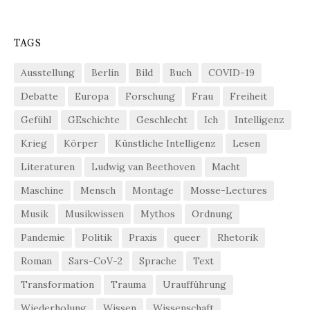
TAGS
Ausstellung
Berlin
Bild
Buch
COVID-19
Debatte
Europa
Forschung
Frau
Freiheit
Gefühl
GEschichte
Geschlecht
Ich
Intelligenz
Krieg
Körper
Künstliche Intelligenz
Lesen
Literaturen
Ludwig van Beethoven
Macht
Maschine
Mensch
Montage
Mosse-Lectures
Musik
Musikwissen
Mythos
Ordnung
Pandemie
Politik
Praxis
queer
Rhetorik
Roman
Sars-CoV-2
Sprache
Text
Transformation
Trauma
Uraufführung
Wiederholung
Wissen
Wissenschaft