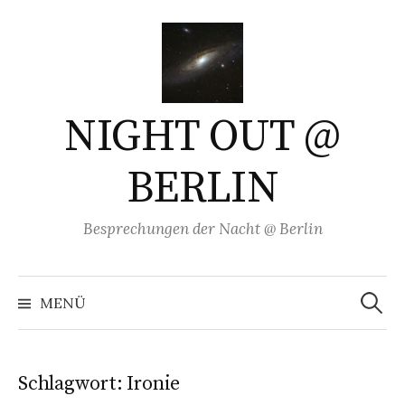
Springe
zum
Inhalt
NIGHT OUT @
BERLIN
Besprechungen der Nacht @ Berlin
Suchen
nach:
MENÜ
Schlagwort:
Ironie