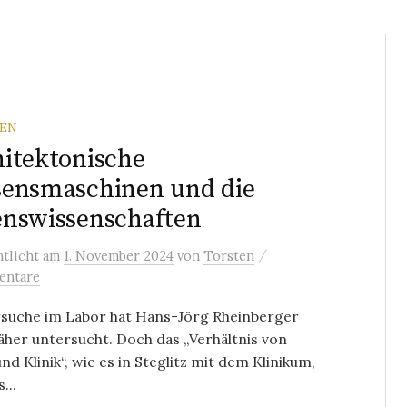
REN
itektonische
sensmaschinen und die
nswissenschaften
/
ntlicht
am
1. November 2024
von
Torsten
entare
rsuche im Labor hat Hans-Jörg Rheinberger
äher untersucht. Doch das „Verhältnis von
nd Klinik“, wie es in Steglitz mit dem Klinikum,
...