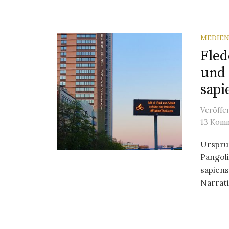
MEDIEN
Fled
und 
sapi
Veröffe
13 Kom
Urspru
Pangol
sapien
Narrati