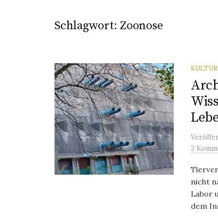
Schlagwort:
Zoonose
KULTU
Arch
Wis
Lebe
Veröffe
2 Komm
Tierve
nicht n
Labor u
dem Ins