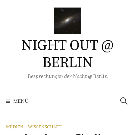
Springe
zum
Inhalt
NIGHT OUT @
BERLIN
Besprechungen der Nacht @ Berlin
Suchen
nach:
MENÜ
MEDIEN - WISSENSCHAFT