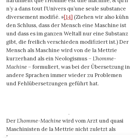
hardiment que l’Homme est une machine; & qu’il
n’y a dans tout l’Univers qu’une seule substance
diversement modifié. »
[14]
(Ziehen wir also kühn
den Schluss, dass der Mensch eine Maschine ist
und dass es im ganzen Weltall nur eine Substanz
gibt, die freilich verschieden modifiziert ist.) Der
Mensch als Maschine wird von de la Mettrie
kurzerhand als ein Neologismus –
L’homme-
Machine
– formuliert, was bei der Übersetzung in
andere Sprachen immer wieder zu Problemen
und Fehlübersetzungen geführt hat.
.
Der
L’homme-Machine
wird vom Arzt und quasi
Maschinisten de la Mettrie nicht zuletzt als
Wollust-Maschine
formuliert. An die Stelle