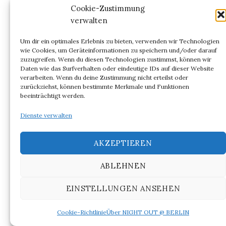
Cookie-Zustimmung
Gottes als Kreator und Lebensgestalter tritt
La
verwalten
Volupté
als Antrieb für die Maschine. Die
Maschine Mensch, an der sich auch heute noch
Um dir ein optimales Erlebnis zu bieten, verwenden wir Technologien
wie Cookies, um Geräteinformationen zu speichern und/oder darauf
kritisch abgearbeitet wird, fällt mit der Wollust
zuzugreifen. Wenn du diesen Technologien zustimmst, können wir
als Antrieb relativ einfach aus im Text de la
Daten wie das Surfverhalten oder eindeutige IDs auf dieser Website
verarbeiten. Wenn du deine Zustimmung nicht erteilst oder
Mettries. Ihr Funktionsablauf, um den Begriff
zurückziehst, können bestimmte Merkmale und Funktionen
wieder zu gebrauchen, ist keinesfalls
beeinträchtigt werden.
ausdifferenziert, wenn es in der Widmung an den
Dienste verwalten
Professor der Medizin Haller in Göttingen mit
großer Geste heißt:
AKZEPTIEREN
„La Volupté des sens, quelque aimable & chérie
qu’elle ſoit, quelques éloges que lui ait donnés la
ABLEHNEN
plume apparemment reconnoiſſante d’un jeune
EINSTELLUNGEN ANSEHEN
Medecin françois, n’a qu’une
seule jouïssance
qui
est son tombeau.“
[15]
Cookie-Richtlinie
Über NIGHT OUT @ BERLIN
(Die Wollust der Sinne, so liebenswürdig und lieb