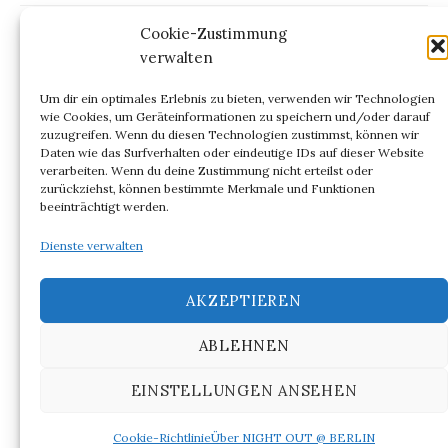
Kommentar-Feed
Cookie-Zustimmung
verwalten
WordPress.org
Um dir ein optimales Erlebnis zu bieten, verwenden wir Technologien
wie Cookies, um Geräteinformationen zu speichern und/oder darauf
zuzugreifen. Wenn du diesen Technologien zustimmst, können wir
Daten wie das Surfverhalten oder eindeutige IDs auf dieser Website
verarbeiten. Wenn du deine Zustimmung nicht erteilst oder
ARCHIV
zurückziehst, können bestimmte Merkmale und Funktionen
beeinträchtigt werden.
Archiv
Dienste verwalten
AKZEPTIEREN
ABLEHNEN
© 2026
NIGHT OUT @ BERLIN
EINSTELLUNGEN ANSEHEN
|
Powered by
WordPress
Theme:
Graphy
von Themegraphy
Cookie-Richtlinie
Über NIGHT OUT @ BERLIN