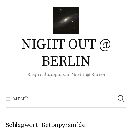
Springe
zum
Inhalt
NIGHT OUT @
BERLIN
Besprechungen der Nacht @ Berlin
Suchen
nach:
MENÜ
Schlagwort:
Betonpyramide