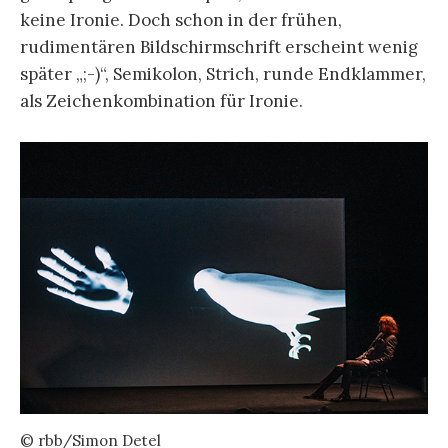
keine Ironie. Doch schon in der frühen,
rudimentären Bildschirmschrift erscheint wenig
später „;-)“, Semikolon, Strich, runde Endklammer,
als Zeichenkombination für Ironie.
© rbb/Simon Detel