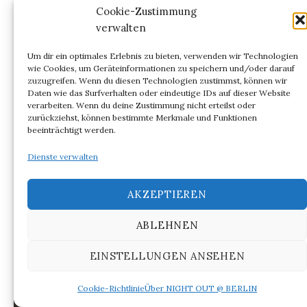
Cookie-Zustimmung
zu neu entstehenden Begriffen und ihren
verwalten
Bezeichnungen“ sei.
[23]
War es doch gerade
Noam Chomsky am Massachusets Insitute of
Um dir ein optimales Erlebnis zu bieten, verwenden wir Technologien
wie Cookies, um Geräteinformationen zu speichern und/oder darauf
Technology (MIT), der 1957
Syntactic Structures
,
zuzugreifen. Wenn du diesen Technologien zustimmst, können wir
gefolgt 1965 von
Aspects of the Theory of Syntax
Daten wie das Surfverhalten oder eindeutige IDs auf dieser Website
verarbeiten. Wenn du deine Zustimmung nicht erteilst oder
nicht zuletzt als strukturtheoretische Grundlage
zurückziehst, können bestimmte Merkmale und Funktionen
für Maschinenübersetzung und -literatur
beeinträchtigt werden.
veröffentlichte.
Dienste verwalten
AKZEPTIEREN
ABLEHNEN
EINSTELLUNGEN ANSEHEN
Cookie-Richtlinie
Über NIGHT OUT @ BERLIN