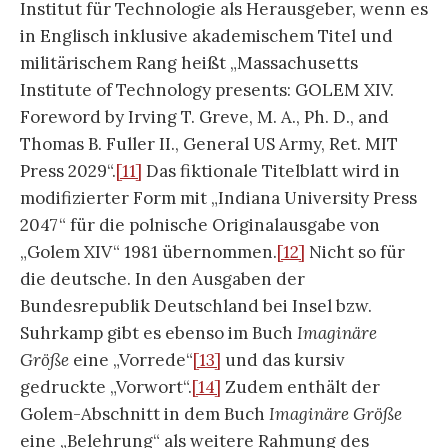
Institut für Technologie als Herausgeber, wenn es
in Englisch inklusive akademischem Titel und
militärischem Rang heißt „Massachusetts
Institute of Technology presents: GOLEM XIV.
Foreword by Irving T. Greve, M. A., Ph. D., and
Thomas B. Fuller II., General US Army, Ret. MIT
Press 2029“.
[11]
Das fiktionale Titelblatt wird in
modifizierter Form mit „Indiana University Press
2047“ für die polnische Originalausgabe von
„Golem XIV“ 1981 übernommen.
[12]
Nicht so für
die deutsche. In den Ausgaben der
Bundesrepublik Deutschland bei Insel bzw.
Suhrkamp gibt es ebenso im Buch
Imaginäre
Größe
eine „Vorrede“
[13]
und das kursiv
gedruckte „Vorwort“.
[14]
Zudem enthält der
Golem-Abschnitt in dem Buch
Imaginäre Größe
eine „Belehrung“ als weitere Rahmung des