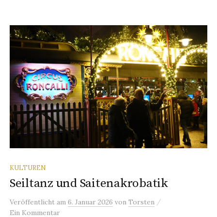
KULTUREN
Seiltanz und Saitenakrobatik
/
Veröffentlicht
am
6. Januar 2026
von
Torsten
Ein Kommentar