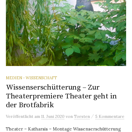
MEDIEN - WISSENSCHAFT
Wissenserschütterung – Zur
Theaterpremiere Theater geht in
der Brotfabrik
/
Veröffentlicht
am
11. Juni 2020
von
Torsten
5 Kommentare
Theater – Katharsis – Montage Wissenserschütterung