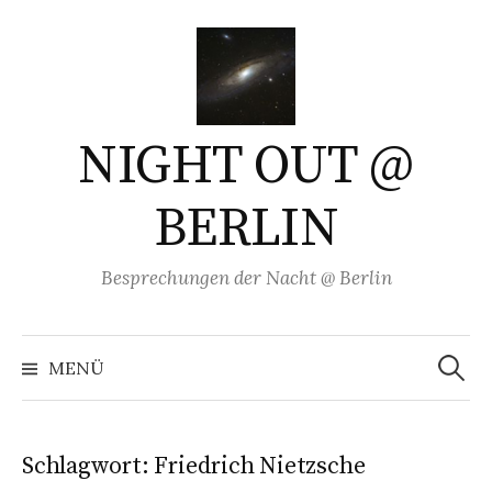
Springe
zum
Inhalt
NIGHT OUT @
BERLIN
Besprechungen der Nacht @ Berlin
Suchen
nach:
MENÜ
Schlagwort:
Friedrich Nietzsche