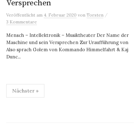
Versprechen
/
Veröffentlicht
am
4. Februar 2020
von
Torsten
3 Kommentare
Mensch – Intellektronik – Musiktheater Der Name der
Maschine und sein Versprechen Zur Uraufführung von
Also sprach Golem von Kommando Himmelfahrt & Kaj
Dunc...
Seitennummerierung
Nächster »
der
Beiträge