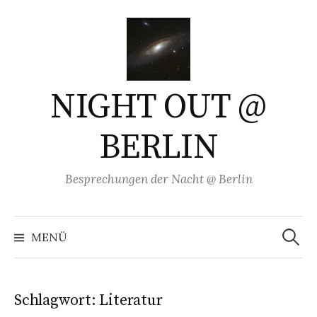
Springe
zum
Inhalt
NIGHT OUT @
BERLIN
Besprechungen der Nacht @ Berlin
Suchen
nach:
MENÜ
Schlagwort:
Literatur