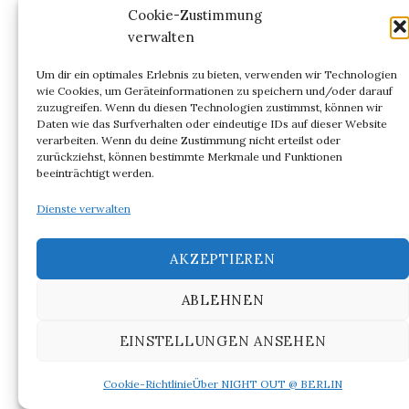
Zahlenreihen annahm. Für die kanonischen
Cookie-Zustimmung
Goethe-Leser/Hörer der 23 Jahre jungen
verwalten
Bundesrepublik wird
Die Maschine
ein Chock
Um dir ein optimales Erlebnis zu bieten, verwenden wir Technologien
gewesen.
wie Cookies, um Geräteinformationen zu speichern und/oder darauf
zuzugreifen. Wenn du diesen Technologien zustimmst, können wir
Daten wie das Surfverhalten oder eindeutige IDs auf dieser Website
verarbeiten. Wenn du deine Zustimmung nicht erteilst oder
zurückziehst, können bestimmte Merkmale und Funktionen
beeinträchtigt werden.
Dienste verwalten
AKZEPTIEREN
ABLEHNEN
EINSTELLUNGEN ANSEHEN
Cookie-Richtlinie
Über NIGHT OUT @ BERLIN
.