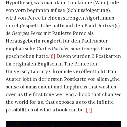
Hypothese), was man dann tun könne (Wahl), oder
von vorn beginnen müsse (Schlussfolgerung),
wird von Perec in einem strengen Algorithmus
durchgespielt. Jolie hatte auf den Band
Portrait(s)
de Georges Perec
mit Paulette Perec als
Herausgeberin reagiert, für den Paul Auster
emphatische
Cartes Postales pour Georges Perec
geschrieben hatte.
[6]
Davon wurden 2 Postkarten
im originalen Englisch in The Princeton
University Library Chronicle veröffentlicht. Paul
Auster lobt in der ersten Postkarte vor allem „the
sense of amazement and happiness that washes
over us the first time we read a book that changes
the world for us, that exposes us to the infinite
possibilities of what a book can be“.
[7]