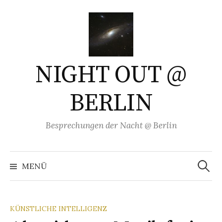
Springe
zum
Inhalt
NIGHT OUT @
BERLIN
Besprechungen der Nacht @ Berlin
Suchen
nach:
MENÜ
KÜNSTLICHE INTELLIGENZ