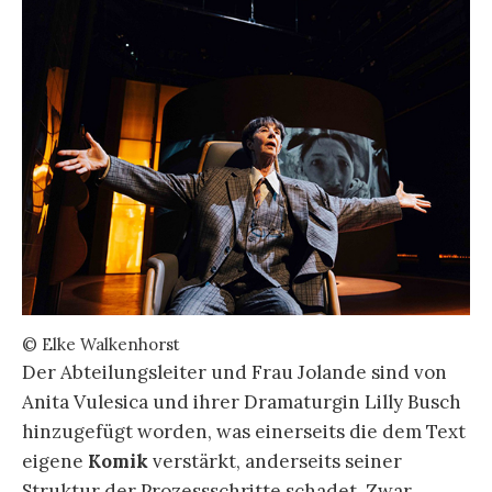
© Elke Walkenhorst
Der Abteilungsleiter und Frau Jolande sind von
Anita Vulesica und ihrer Dramaturgin Lilly Busch
hinzugefügt worden, was einerseits die dem Text
eigene
Komik
verstärkt, anderseits seiner
Struktur der Prozessschritte schadet. Zwar