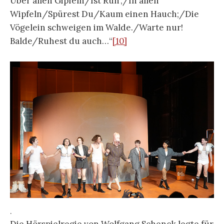
Über allen Gipfeln/Ist Ruh‘,/In allen
Wipfeln/Spürest Du/Kaum einen Hauch;/Die
Vögelein schweigen im Walde./Warte nur!
Balde/Ruhest du auch…“
[10]
.
Die Hörspielregie von Wolfgang Schenck legte für