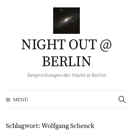
Springe
zum
Inhalt
NIGHT OUT @
BERLIN
Besprechungen der Nacht @ Berlin
Suchen
nach:
MENÜ
Schlagwort:
Wolfgang Schenck