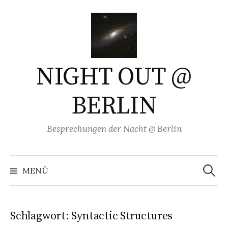
Springe
zum
Inhalt
NIGHT OUT @
BERLIN
Besprechungen der Nacht @ Berlin
Suchen
nach:
MENÜ
Schlagwort:
Syntactic Structures