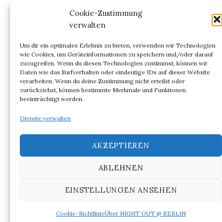
Kommentar-Feed
Cookie-Zustimmung
verwalten
WordPress.org
Um dir ein optimales Erlebnis zu bieten, verwenden wir Technologien
wie Cookies, um Geräteinformationen zu speichern und/oder darauf
zuzugreifen. Wenn du diesen Technologien zustimmst, können wir
Daten wie das Surfverhalten oder eindeutige IDs auf dieser Website
verarbeiten. Wenn du deine Zustimmung nicht erteilst oder
ARCHIV
zurückziehst, können bestimmte Merkmale und Funktionen
beeinträchtigt werden.
Archiv
Dienste verwalten
AKZEPTIEREN
ABLEHNEN
© 2026
NIGHT OUT @ BERLIN
EINSTELLUNGEN ANSEHEN
|
Powered by
WordPress
Theme:
Graphy
von Themegraphy
Cookie-Richtlinie
Über NIGHT OUT @ BERLIN