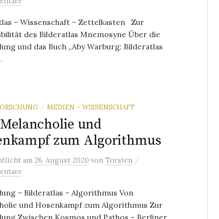
entare
tlas – Wissenschaft – Zettelkasten Zur
gibilität des Bilderatlas Mnemosyne Über die
lung und das Buch „Aby Warburg: Bilderatlas
.
FORSCHUNG
MEDIEN - WISSENSCHAFT
/
Melancholie und
enkampf zum Algorithmus
/
ntlicht
am
26. August 2020
von
Torsten
entare
lung – Bilderatlas – Algorithmus Von
holie und Hosenkampf zum Algorithmus Zur
llung Zwischen Kosmos und Pathos – Berliner