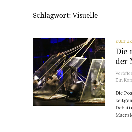
Schlagwort:
Visuelle
KULTU
Die 
der 
Veröffe
Ein Ko
Die Pos
zeitgen
Debatte
MaerzM