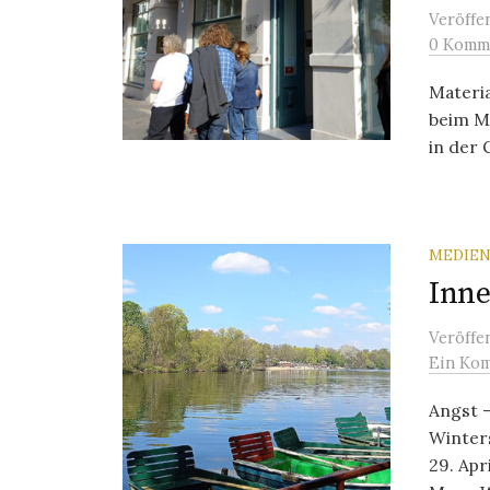
Veröffe
0 Komm
Materi
beim Ma
in der 
MEDIEN
Inn
Veröffe
Ein Ko
Angst 
Winter
29. Apr