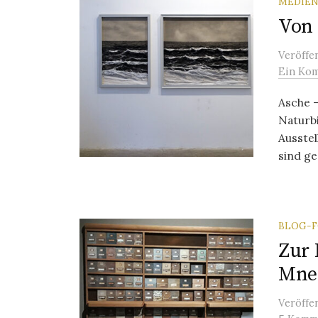
MEDIEN
Von 
Veröffe
Ein Ko
Asche 
Naturbi
Ausste
sind ge
BLOG-
Zur 
Mne
Veröffe