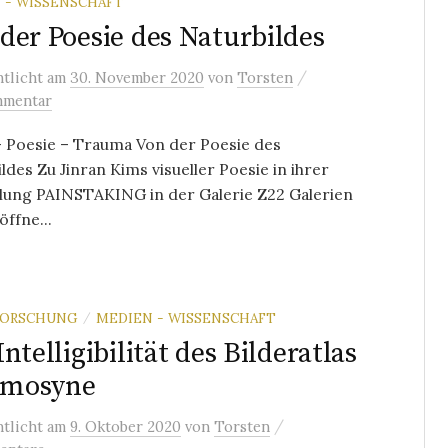
 - WISSENSCHAFT
der Poesie des Naturbildes
/
ntlicht
am
30. November 2020
von
Torsten
mmentar
– Poesie – Trauma Von der Poesie des
ldes Zu Jinran Kims visueller Poesie in ihrer
llung PAINSTAKING in der Galerie Z22 Galerien
öffne...
FORSCHUNG
MEDIEN - WISSENSCHAFT
/
Intelligibilität des Bilderatlas
mosyne
/
ntlicht
am
9. Oktober 2020
von
Torsten