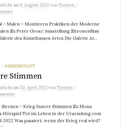
/
ntlicht
am
9. August 2022
von
Torsten
entare
al – Malen – Montieren Praktiken der Moderne
len Zu Peter Grosz‘ Ausstellung ZitronenBlau
Galerie des Kunsthauses Artes Die Galerie Ar...
 - WISSENSCHAFT
ere Stimmen
/
ntlicht
am
30. April 2022
von
Torsten
mmentar
– Sirenen – Krieg Innere Stimmen Zu Mona
s Hörspiel Tot im Leben in der Ursendung vom
il 2022 Was passiert, wenn der Krieg real wird?