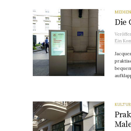
MEDIEN
Die 
Veröffe
Ein Ko
Jacque
praktis
bequem
aufklap
KULTU
Prak
Mal