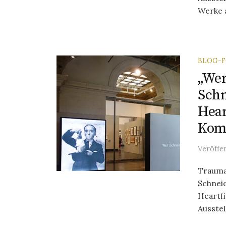
Werke a
BLOG-
„Wer
Schn
Hear
Kom
Veröffe
Trauma
Schnei
Heartfi
Ausstel