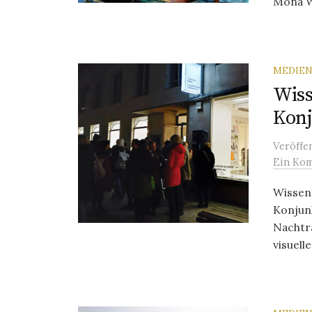
Mona Wi
MEDIEN
Wiss
Konj
Veröffe
Ein Ko
Wissen
Konjun
Nachträ
visuelle 