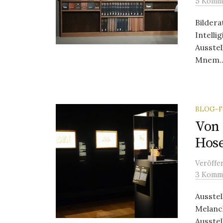
5 Komm
Bildera
Intelli
Ausstel
Mnem..
BLOG-
Von 
Hos
Veröffe
3 Komm
Ausstel
Melanc
Ausste