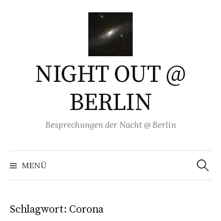
Springe
zum
Inhalt
NIGHT OUT @
BERLIN
Besprechungen der Nacht @ Berlin
Suchen
nach:
MENÜ
Schlagwort:
Corona