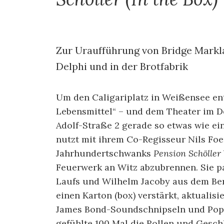
Zur Uraufführung von Bridge Mark
Delphi und in der Brotfabrik
Um den Caligariplatz in Weißensee ents
Lebensmittel“ – und dem Theater im D
Adolf-Straße 2 gerade so etwas wie e
nutzt mit ihrem Co-Regisseur Nils Foer
Jahrhundertschwanks
Pension Schöller
Feuerwerk an Witz abzubrennen. Sie p
Laufs und Wilhelm Jacoby aus dem Be
einen Karton (box) verstärkt, aktualis
James Bond-Soundschnipseln und Popm
gefühlte 100 Mal die Rollen und Gesch