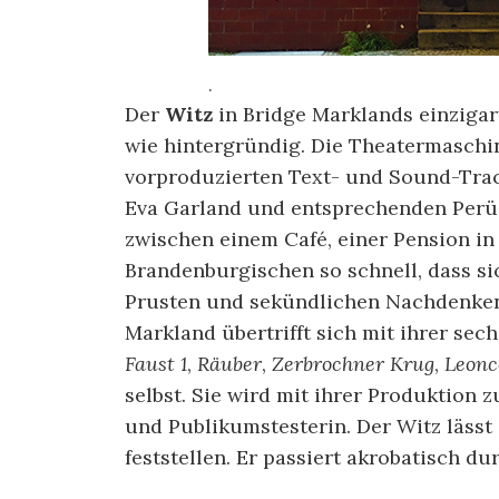
.
Der
Witz
in Bridge Marklands einzigar
wie hintergründig. Die Theatermaschi
vorproduzierten Text- und Sound-Tra
Eva Garland und entsprechenden Perüc
zwischen einem Café, einer Pension i
Brandenburgischen so schnell, dass s
Prusten und sekündlichen Nachdenken
Markland übertrifft sich mit ihrer se
Faust 1
,
Räuber
,
Zerbrochner Krug
,
Leonc
selbst. Sie wird mit ihrer Produktion
und Publikumstesterin. Der Witz lässt 
feststellen. Er passiert akrobatisch d