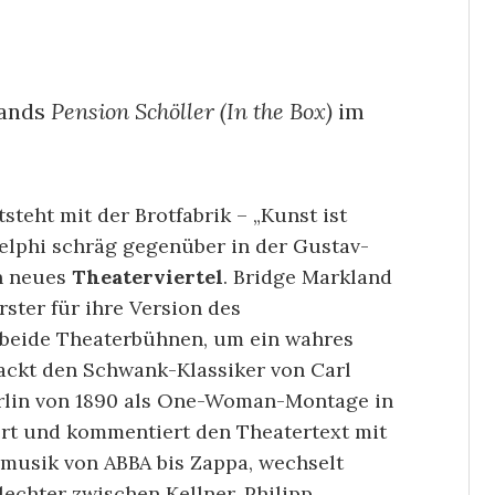
lands
Pension Schöller (In the Box)
im
teht mit der Brotfabrik – „Kunst ist
elphi schräg gegenüber in der Gustav-
in neues
Theaterviertel
. Bridge Markland
ster für ihre Version des
beide Theaterbühnen, um ein wahres
ackt den Schwank-Klassiker von Carl
rlin von 1890 als One-Woman-Montage in
iert und kommentiert den Theatertext mit
usik von ABBA bis Zappa, wechselt
lechter zwischen Kellner, Philipp