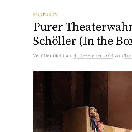
KULTUREN
Purer Theaterwahn
Schöller (In the Bo
Veröffentlicht
am
4. Dezember 2019
von
Tor