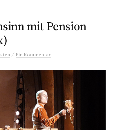
sinn mit Pension
x)
/
sten
Ein Kommentar