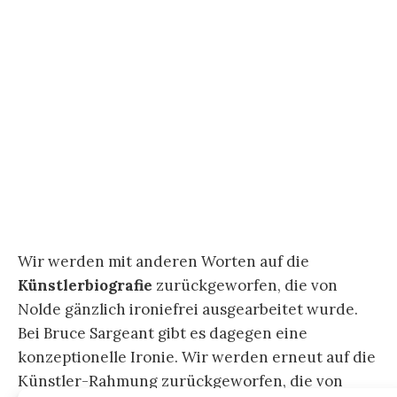
Künstler*innen mit dem Thema „Figure and
Form“ einzuschreiben, adaptiert die Modi der
Künstlergruppen und programmatischen Stile
der Moderne wie Impressionismus und
Expressionismus um 1900. Sokolowski bringt den
Maler in seinem Vorwort mit „Winckelmann“ und
„Praxiteles“ in Verbindung. Ist das mehr als nur
name dropping, wie Andy Warhol es nannte? Auf
welches Wissen wird mit Winckelmann und
Praxiteles nonchalant angespielt? Mit
Winckelmann geht es um ein neuartiges Bild vom
Männerkörper, woran im Winckelmann-Jahr 2017
mit der Ausstellung
Winckelmann – Das göttliche
Geschlecht
im Schwulen Museum erinnert und auf
NIGHT OUT @ BERLIN besprochen
wurde.
[18]
Und Praxiteles? Wie demnächst im Jahrbuch
Sexualitäten 2019 ausführlicher zu lesen sein