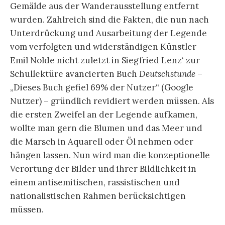
Direktor des Andy Warhol Museums, Thomas
Sokolowski, hat ein Vorwort beigesteuert. Bereits
2004 schrieb Gary L. Haller: „Bruce Sargeant is a
mythic figure in the modern art movement.“
Bruce Sargeant sogleich in einen
Kreis
(circle)
stilistisch durchaus unterschiedlicher