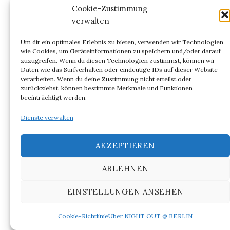
Cookie-Zustimmung
wird, wird Praxiteles in dem Gedicht
La Jouissance
verwalten
von Friedrich II.
prominent eingeführt und einige
Jahre später von Johann Joachim Winckelmann
Um dir ein optimales Erlebnis zu bieten, verwenden wir Technologien
wie Cookies, um Geräteinformationen zu speichern und/oder darauf
genauer zitiert. Der Praxiteles-Mythos erzählt
zuzugreifen. Wenn du diesen Technologien zustimmst, können wir
davon, dass der Künstler mit seinem Model Sex
Daten wie das Surfverhalten oder eindeutige IDs auf dieser Website
verarbeiten. Wenn du deine Zustimmung nicht erteilst oder
gehabt hat.
zurückziehst, können bestimmte Merkmale und Funktionen
beeinträchtigt werden.
Dienste verwalten
AKZEPTIEREN
ABLEHNEN
EINSTELLUNGEN ANSEHEN
Cookie-Richtlinie
Über NIGHT OUT @ BERLIN