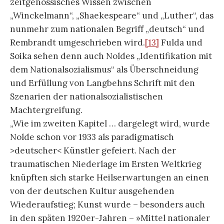
angefeindete Max Liebermann für den
deutschen Impressionismus war, wollte Nolde
nun für den deutschen Expressionismus sein: Der
alte Meister der neuen deutschen Kunst.“
[14]
Emil Noldes
Antisemitismus
passt nicht nur in
das Ensemble des Langbehnschen Deutschtums.
Die Funde im Seebüller Archiv zu diesem
Themenbereich sind vielmehr einigermaßen
verstörend und verheerend. Paradoxerweise
bemüht Nolde sich in einem Brief an den
Landgerichtsdirektor Gustav Schiefler seinen
Antisemitismus als puren Rassismus zu
entschuldigen. „Ich war nie Antisemit[,] im
Gegenteil[,] ich suchte immer das mir
unangenehme zu entschuldigen mit der