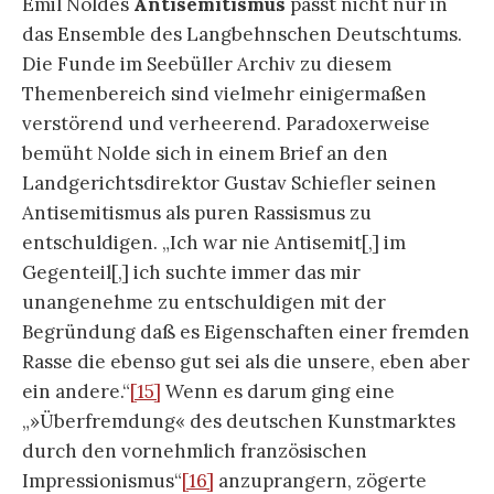
erfolgt, zwischen jüdischer u. deutscher Kunst,
wie auch zwischen deutsch-französischer
Mischung u. rein deutscher Kunst.«“
[17]
Emil Nolde sprach sich bis zum letzten Tag für
den
Nationalsozialismus
und sein
verbrecherisches Regime aus, wie Fulda und
Soika nun herausgearbeitet haben. Zwar
erschienen Gemälde in der Propaganda-
Ausstellung
Entartet Kunst
. Doch nach kurzer Zeit
funktionierten Noldes Kontakte in die
nationalsozialistische Elite so gut, dass seine
Gemälde aus der Wanderausstellung entfernt
wurden. Zahlreich sind die Fakten, die nun nach
Unterdrückung und Ausarbeitung der Legende