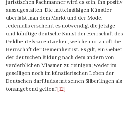
geselligen noch im künstlerischen Leben der
Deutschen darf Judas mit seinen Silberlingen als
tonangebend gelten.“
[12]
Die deutsch-dänische Grenze und das
Deutschtum
in Schleswig-Holstein vor allem an
der Westküste zeitigten bei Julius Langbehn wie
bei Emil und Ada Nolde eigentümliche
Selbstbilder, weil Preußens Sieg gegen die Dänen
im Jahr 1864 für sie durchaus näher lag.
Langbehn benennt sich im Untertitel als
„Deutschen“ – „Von einem Deutschen“ – zugleich
lässt sich dieser als Transformation Rembrandts
zum Deutschen lesen. Langbehn kompiliert ein
zeitgenössisches Wissen zwischen
„Winckelmann“, „Shaekespeare“ und „Luther“, das