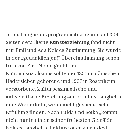
Nationalsozialismus sollte der 1851 im dänischen
Hadersleben geborene und 1907 in Rosenheim
verstorbene, kulturpessimistische und
antisemitische Erziehungsautor Julius Langbehn
eine Wiederkehr, wenn nicht gespenstische
Erfüllung finden. Nach Fulda und Soika „kommt
nicht nur in einem seiner frühesten Gemälde“
Noldes Langbehn-Lektüre oder zumindest
Rembrandt-Rezeption „zum Ausdruck“. „Maleren
(Selbstbildnis) von 1899 (wirkt) in seinem
Helldunkel wie ein Zitat eines der vielen
Selbstporträts des jungen Rembrandt“.
[11]
Doch
Nolde konnte Langbehns Künstlerkonzept auch
wie eine Selbstbeschreibung lesen, wenn es dort
bezüglich den Marktes und des ausbleibenden
Erfolgs heißt:
„Vielleicht empfiehlt es sich, daß in der einen