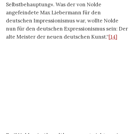
Begründung daß es Eigenschaften einer fremden
Rasse die ebenso gut sei als die unsere, eben aber
ein andere.“
[15]
Wenn es darum ging eine
„»Überfremdung« des deutschen Kunstmarktes
durch den vornehmlich französischen
Impressionismus“
[16]
anzuprangern, zögerte
Nolde nicht. 1933 schlug er sich akzentuiert auf
die Seite des Antisemitismus im
nationalsozialistischen Regime.
„Nach der Regierungsübernahme durch die
Nationalsozialisten im Januar 1933 akzentuierte
Nolde den eigenen Antisemitismus noch
deutlicher, wobei er weiterhin auf
gesellschaftspolitische Entwicklungen reagierte.
So schrieb er zum Beispiel nur wenige Tage nach
dem antijüdischen Boykott vom 1. April 1933: »Ich
möchte gern, daß eine reinliche Scheidung