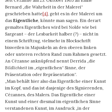
Seit Cézanne am 23. Oktober 1905 an Emile
Bernard „die Wahrheit in der Malerei“
geschrieben hatte
[4]
, geht es in der Malerei um
das
Eigentliche
, könnte man sagen. Ein derart
gemaltes Eigentliches wird bei Nolde wie bei
Sargeant – der Lesbarkeit halber (?) – nicht in
einem Schriftzug, vielmehr in Blockschrift
bisweilen in Majuskeln an den oberen linken
oder unteren rechten Rand zum Rahmen gesetzt.
An Cézanne anknüpfend nennt Derrida „die
Bildlichkeit
im „eigentlichen“ Sinne, der
Präsentation oder Repräsentation“.
„Man behält hier also das Eigentliche einer Kunst
im Kopf, und das ist dasjenige des Signierenden,
Cézannes, des Malers. Das Eigentliche einer
Kunst und einer diesmal im eigentlichen Sinne
verstandenen Kunst, im Ausdruck „in der