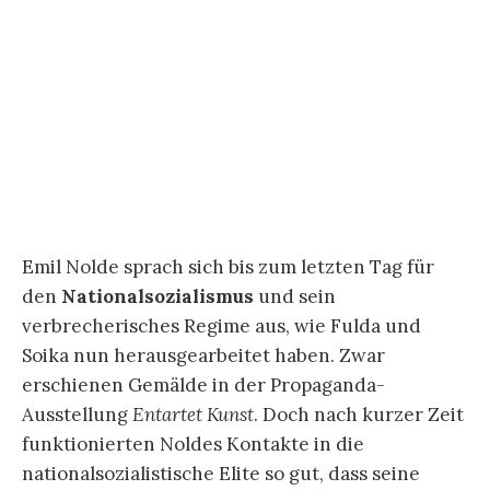
Nolde gänzlich ironiefrei ausgearbeitet wurde.
Bei Bruce Sargeant gibt es dagegen eine
konzeptionelle Ironie. Wir werden erneut auf die
Künstler-Rahmung zurückgeworfen, die von
Nolde gänzlich ironiefrei ausgearbeitet und
verfälscht wurde. Nolde wollte der führende
deutsche Künstler werden. 2010 veröffentlichte
Mark Beard den Kunstkatalog
Bruce Sargeant and
His Circle: Figure and Form
. Einige Exemplare des
fast schon gänzlich vergriffenen Katalogs liegen
in The Ballery in der Nollendorfstraße vor. Der
Katalog enthält neben einer Timeline oder
Biographie Abbildungen und Einführungen zu
seinem Lehrer Hippolyte-Alexandre Michallon,
seiner Malerfreundin Edith Cromwell,
Brechthold Streeruwitz und Peter Coulter. Der