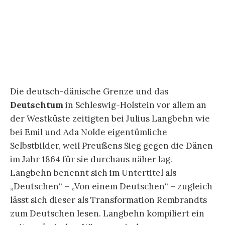
nunmehr zum nationalen Begriff „deutsch“ und
Rembrandt umgeschrieben wird.
[13]
Fulda und
Soika sehen denn auch Noldes „Identifikation mit
dem Nationalsozialismus“ als Überschneidung
und Erfüllung von Langbehns Schrift mit den
Szenarien der nationalsozialistischen
Machtergreifung.
„Wie im zweiten Kapitel … dargelegt wird, wurde
Nolde schon vor 1933 als paradigmatisch
>deutscher< Künstler gefeiert. Nach der
traumatischen Niederlage im Ersten Weltkrieg
knüpften sich starke Heilserwartungen an einen
von der deutschen Kultur ausgehenden
Wiederaufstieg; Kunst wurde – besonders auch
in den späten 1920er-Jahren – »Mittel nationaler
Selbstbehauptung«. Was der von Nolde