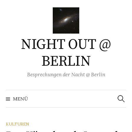
Springe
zum
Inhalt
NIGHT OUT @
BERLIN
Besprechungen der Nacht @ Berlin
Suchen
nach:
MENÜ
KULTUREN