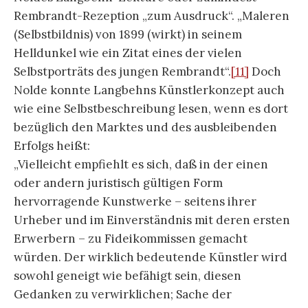
oder andern juristisch gültigen Form
hervorragende Kunstwerke – seitens ihrer
Urheber und im Einverständnis mit deren ersten
Erwerbern – zu Fideikommissen gemacht
würden. Der wirklich bedeutende Künstler wird
sowohl geneigt wie befähigt sein, diesen
Gedanken zu verwirklichen; Sache der
juristischen Fachmänner wird es sein, ihn positiv
auszugestalten. Die mittelmäßigen Künstler
überläßt man dem Markt und der Mode.
Jedenfalls erscheint es notwendig, die jetzige
und künftige deutsche Kunst der Herrschaft des
Geldbeutels zu entziehen, welche nur zu oft die
Herrschaft der Gemeinheit ist. Es gilt, ein Gebiet
der deutschen Bildung nach dem andern von
verderblichen Miasmen zu reinigen; weder im