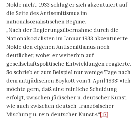
vom verfolgten und widerständigen Künstler
Emil Nolde nicht zuletzt in Siegfried Lenz‘ zur
Schullektüre avancierten Buch
Deutschstunde
–
„Dieses Buch gefiel 69% der Nutzer“ (Google
Nutzer) – gründlich revidiert werden müssen. Als
die ersten Zweifel an der Legende aufkamen,
wollte man gern die Blumen und das Meer und
die Marsch in Aquarell oder Öl nehmen oder
hängen lassen. Nun wird man die konzeptionelle
Verortung der Bilder und ihrer Bildlichkeit in
einem antisemitischen, rassistischen und
nationalistischen Rahmen berücksichtigen
müssen.
Wir werden mit anderen Worten auf die
Künstlerbiografie
zurückgeworfen, die von