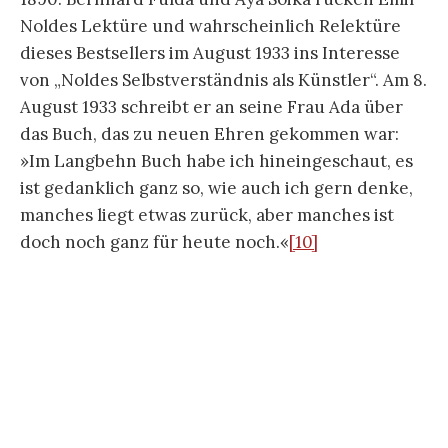
Noldes Lektüre und wahrscheinlich Relektüre
dieses Bestsellers im August 1933 ins Interesse
von „Noldes Selbstverständnis als Künstler“. Am 8.
August 1933 schreibt er an seine Frau Ada über
das Buch, das zu neuen Ehren gekommen war:
»Im Langbehn Buch habe ich hineingeschaut, es
ist gedanklich ganz so, wie auch ich gern denke,
manches liegt etwas zurück, aber manches ist
doch noch ganz für heute noch.«
[10]
Julius Langbehns programmatische und auf 309
Seiten detaillierte
Kunsterziehung
fand nicht
nur Emil und Ada Noldes Zustimmung. Sie wurde
in der „gedanklich(en)“ Übereinstimmung schon
früh von Emil Nolde geübt. Im