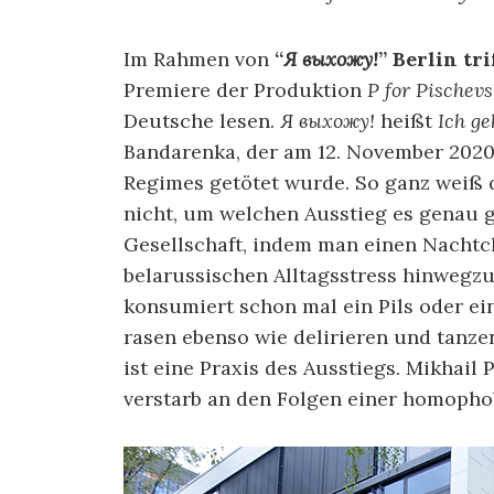
Im Rahmen von
“
Я выхожу!
” Berlin tr
Premiere der Produktion
P for Pischev
Deutsche lesen.
Я выхожу!
heißt
Ich ge
Bandarenka, der am 12. November 202
Regimes getötet wurde. So ganz weiß 
nicht, um welchen Ausstieg es genau g
Gesellschaft, indem man einen Nachtc
belarussischen Alltagsstress hinwegz
konsumiert schon mal ein Pils oder ei
rasen ebenso wie delirieren und tanze
ist eine Praxis des Ausstiegs. Mikhail
verstarb an den Folgen einer homophob