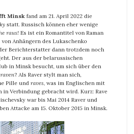
ifft Minsk
fand am 21. April 2022 die
sky
statt. Russisch können eher wenige
he raus!
Es ist ein Romantitel von Raman
0 von Anhängern des Lukaschenko
der Berichterstatter dann trotzdem noch
eht. Der aus der belarussischen
lub in Minsk besucht, um sich über den
u
raven
? Als Raver stylt man sich,
ne Pille und
raves
, was im Englischen mit
n in Verbindung gebracht wird. Kurz: Rave
 Pischevsky war bis Mai 2014 Raver und
en Attacke am 15. Oktober 2015 in Minsk.