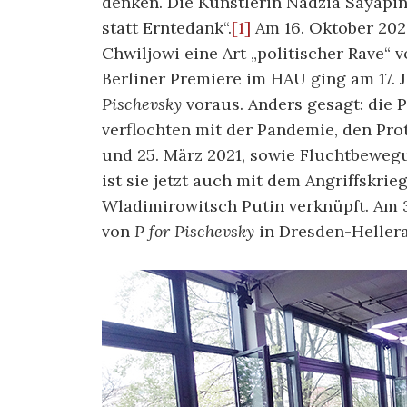
denken. Die Künstlerin Nadzia Sayapi
statt Erntedank“.
[1]
Am 16. Oktober 202
Chwiljowi eine Art „politischer Rave“ v
Berliner Premiere im HAU ging am 17.
Pischevsky
voraus. Anders gesagt: die 
verflochten mit der Pandemie, den Pro
und 25. März 2021, sowie Fluchtbewegu
ist sie jetzt auch mit dem Angriffskr
Wladimirowitsch Putin verknüpft. Am 3
von
P for Pischevsky
in Dresden-Heller