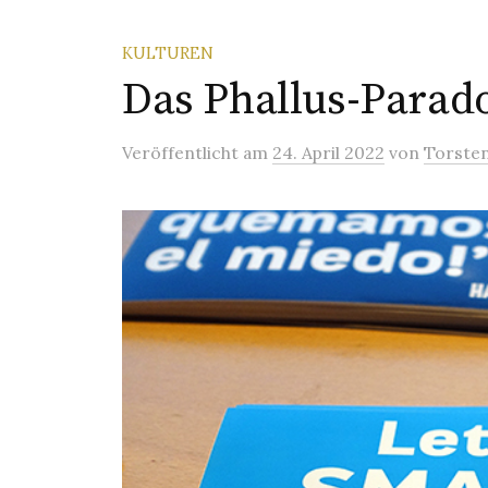
KULTUREN
Das Phallus-Para
Veröffentlicht
am
24. April 2022
von
Torste