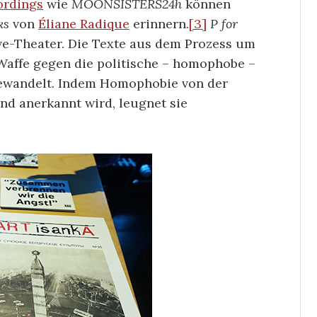
ordings
wie
MOONSISTERS24h
können
ks
von
Éliane Radique
erinnern.
[3]
P for
ave-Theater. Die Texte aus dem Prozess um
Waffe gegen die politische – homophobe –
ewandelt. Indem Homophobie von der
nd anerkannt wird, leugnet sie