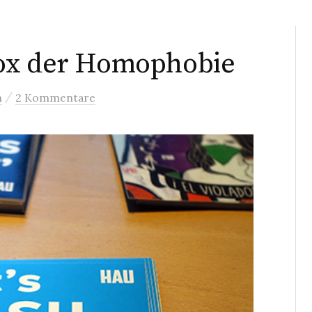
dox der Homophobie
/
n
2 Kommentare