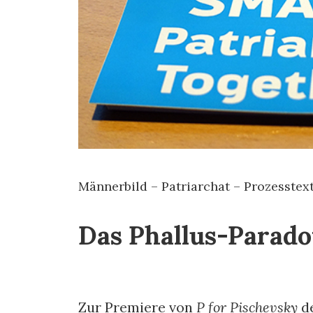
Männerbild – Patriarchat – Prozesstex
Das Phallus-Parad
Zur Premiere von
P for Pischevsky
de