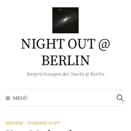
Springe
zum
Inhalt
NIGHT OUT @
BERLIN
Besprechungen der Nacht @ Berlin
Suchen
nach:
MENÜ
MEDIEN - WISSENSCHAFT