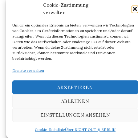
Cookie-Zustimmung
mit der „katholischen Konfession“ als Beichte und
verwalten
dem Rätsel zu tun. In der Literaturwissenschaft
könnte man nun, versuchen die Symbolik der
Um dir ein optimales Erlebnis zu bieten, verwenden wir Technologien
Augenfarben zu entschlüsseln. Die Geste des
wie Cookies, um Geräteinformationen zu speichern und/oder darauf
zuzugreifen. Wenn du diesen Technologien zustimmst, können wir
Geständnisses wird mit dem Nicht-
Daten wie das Surfverhalten oder eindeutige IDs auf dieser Website
Durchschaubaren sogleich zurückgenommen.
verarbeiten. Wenn du deine Zustimmung nicht erteilst oder
zurückziehst, können bestimmte Merkmale und Funktionen
Der Erzählprozess, bei dem sich Grass über das
beeinträchtigt werden.
„traditionelle Romanmuster“ und den Modus der
Dienste verwalten
Wiederholung in den Leitmotiven durchaus
bewusst war, wie schon Enzensberger erkannte,
AKZEPTIEREN
lässt sich dennoch nicht entschlüsseln. Als
Jahrgang 1927 war Günter Grass dennoch allen
ABLEHNEN
Terrornarrativen der Nationalsozialisten
ausgesetzt, die in der
Danziger Trilogie
EINSTELLUNGEN ANSEHEN
verhandelt werden. Er sprach später von Schuld
und Scham. Gleichwohl dachte oder hoffte er,
Cookie-Richtlinie
Über NIGHT OUT @ BERLIN