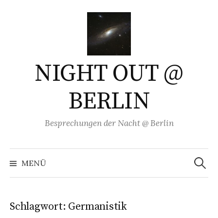
Springe
zum
Inhalt
NIGHT OUT @
BERLIN
Besprechungen der Nacht @ Berlin
Suchen
nach:
MENÜ
Schlagwort:
Germanistik