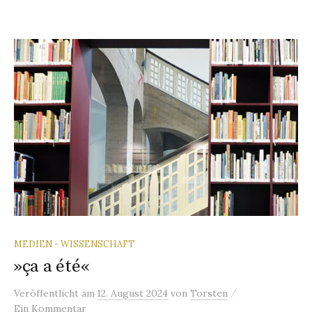
MEDIEN - WISSENSCHAFT
»ça a été«
/
Veröffentlicht
am
12. August 2024
von
Torsten
Ein Kommentar