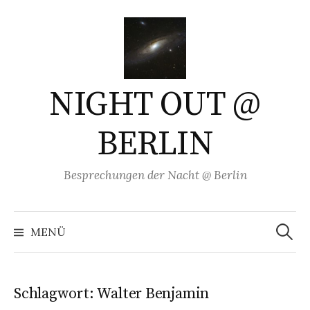
Springe
zum
Inhalt
NIGHT OUT @
BERLIN
Besprechungen der Nacht @ Berlin
Suchen
nach:
MENÜ
Schlagwort:
Walter Benjamin