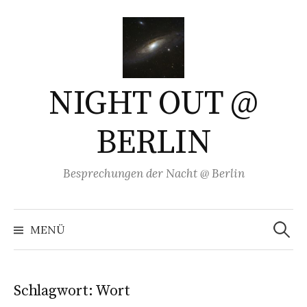
Springe
zum
Inhalt
NIGHT OUT @
BERLIN
Besprechungen der Nacht @ Berlin
Suchen
nach:
MENÜ
Schlagwort:
Wort