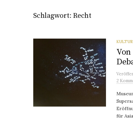
Schlagwort:
Recht
KULTU
Von
Deb
Veröffe
2 Komm
Museum
Supers
Eröffn
für Asi