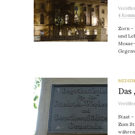
Veröffe
4 Komm
Zorn –
und Leb
Mosse-
Gegenwa
MEDIEN
Das 
Veröffe
Staat –
Zum St
währen