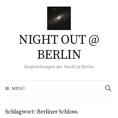
Springe
zum
Inhalt
NIGHT OUT @
BERLIN
Besprechungen der Nacht @ Berlin
Suchen
nach:
MENÜ
Schlagwort:
Berliner Schloss