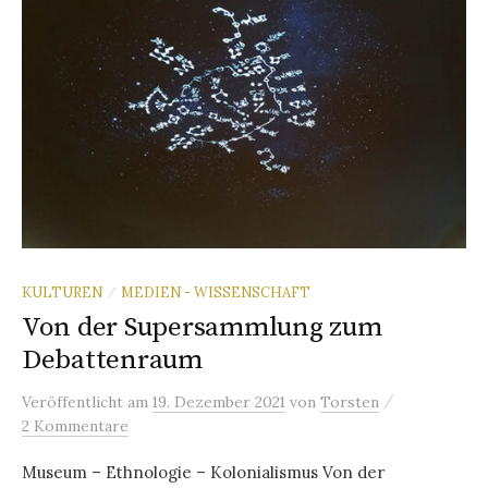
KULTUREN
MEDIEN - WISSENSCHAFT
/
Von der Supersammlung zum
Debattenraum
/
Veröffentlicht
am
19. Dezember 2021
von
Torsten
2 Kommentare
Museum – Ethnologie – Kolonialismus Von der