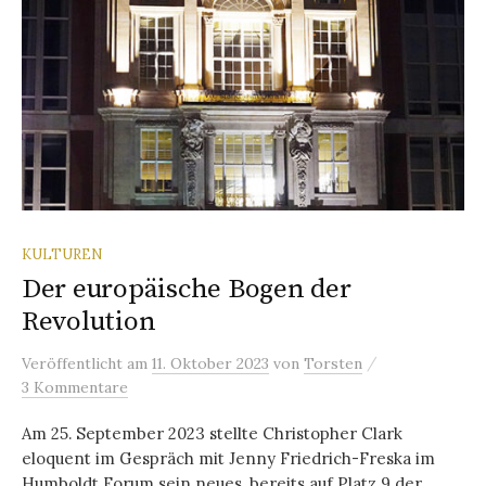
KULTUREN
Der europäische Bogen der
Revolution
/
Veröffentlicht
am
11. Oktober 2023
von
Torsten
3 Kommentare
Am 25. September 2023 stellte Christopher Clark
eloquent im Gespräch mit Jenny Friedrich-Freska im
Humboldt Forum sein neues, bereits auf Platz 9 der