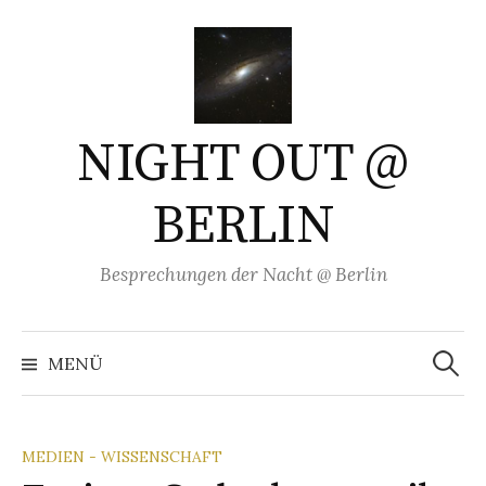
Springe
zum
Inhalt
NIGHT OUT @
BERLIN
Besprechungen der Nacht @ Berlin
Suchen
nach:
MENÜ
MEDIEN - WISSENSCHAFT