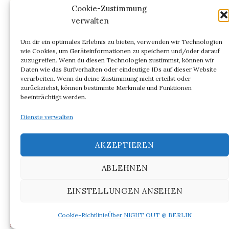
Cookie-Zustimmung
verwalten
Um dir ein optimales Erlebnis zu bieten, verwenden wir Technologien
wie Cookies, um Geräteinformationen zu speichern und/oder darauf
Torsten Flüh
zuzugreifen. Wenn du diesen Technologien zustimmst, können wir
Daten wie das Surfverhalten oder eindeutige IDs auf dieser Website
verarbeiten. Wenn du deine Zustimmung nicht erteilst oder
Musikfest Berlin 2023
zurückziehst, können bestimmte Merkmale und Funktionen
beeinträchtigt werden.
bis 18. September 2023
Dienste verwalten
AKZEPTIEREN
[1]
Zu Klabund siehe: Torsten Flüh: Vom
literarischen Kosmopoliten. Zu Alfred Henschke
ABLEHNEN
genannt Klabund –
Ick baumle mit de Beene
im
EINSTELLUNGEN ANSEHEN
Theater im Palais und seinem Roman
Pjotr –
Roman eines Zaren
. In: NIGHT OUT @ BERLIN
9.
Cookie-Richtlinie
Über NIGHT OUT @ BERLIN
Januar 2023
.