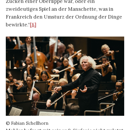
Zucken einer Oberlippe war, oder ein
zweideutiges Spiel an der Manschette, was in
Frankreich den Umsturz der Ordnung der Dinge
bewirkte.“
[8]
© Fabian Schellhorn