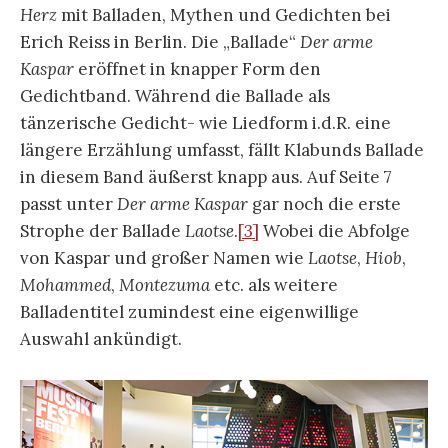
Herz
mit Balladen, Mythen und Gedichten bei
Erich Reiss in Berlin. Die „Ballade“
Der arme
Kaspar
eröffnet in knapper Form den
Gedichtband. Während die Ballade als
tänzerische Gedicht- wie Liedform i.d.R. eine
längere Erzählung umfasst, fällt Klabunds Ballade
in diesem Band äußerst knapp aus. Auf Seite 7
passt unter
Der arme Kaspar
gar noch die erste
Strophe der Ballade
Laotse
.
[3]
Wobei die Abfolge
von Kaspar und großer Namen wie
Laotse
,
Hiob
,
Mohammed
,
Montezuma
etc. als weitere
Balladentitel zumindest eine eigenwillige
Auswahl ankündigt.