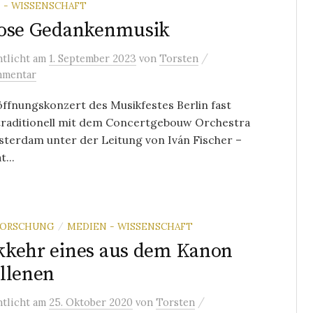
 - WISSENSCHAFT
iose Gedankenmusik
/
ntlicht
am
1. September 2023
von
Torsten
mmentar
ffnungskonzert des Musikfestes Berlin fast
traditionell mit dem Concertgebouw Orchestra
sterdam unter der Leitung von Iván Fischer –
...
FORSCHUNG
MEDIEN - WISSENSCHAFT
/
kehr eines aus dem Kanon
llenen
/
ntlicht
am
25. Oktober 2020
von
Torsten