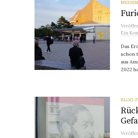
MEDIEN
Fur
Veröffe
Ein Ko
Das Erö
schon 
aus Am
2022 hat
BLOG-
Rück
Gefa
Veröffe