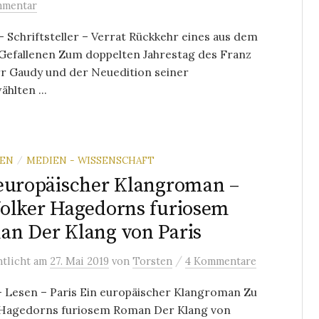
mmentar
 Schriftsteller – Verrat Rückkehr eines aus dem
Gefallenen Zum doppelten Jahrestag des Franz
rr Gaudy und der Neuedition seiner
hlten ...
REN
MEDIEN - WISSENSCHAFT
/
europäischer Klangroman –
olker Hagedorns furiosem
n Der Klang von Paris
/
ntlicht
am
27. Mai 2019
von
Torsten
4 Kommentare
– Lesen – Paris Ein europäischer Klangroman Zu
 Hagedorns furiosem Roman Der Klang von