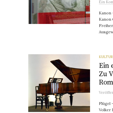
Ein Ko
Kanon –
Kanon 
Freihe
Ausgewä
KULTU
Ein 
Zu V
Roma
Veröffe
Flügel 
Volker