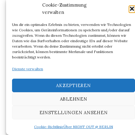
Cookie-Zustimmung
Praxis. Berlin: suhrkamp wissenschaft, 2014, S. 11.
verwalten
[8]
Ebenda S. 12.
Um dir ein optimales Erlebnis zu bieten, verwenden wir Technologien
wie Cookies, um Geräteinformationen zu speichern und/oder darauf
zuzugreifen. Wenn du diesen Technologien zustimmst, können wir
[9]
Ebenda.
Daten wie das Surfverhalten oder eindeutige IDs auf dieser Website
verarbeiten. Wenn du deine Zustimmung nicht erteilst oder
zurückziehst, können bestimmte Merkmale und Funktionen
[10]
Ebenda S. 18.
beeinträchtigt werden.
Dienste verwalten
[11]
Die grammatische Flexion, Mehrdeutigkeit
und Steigerung von
bulgre
als sodomitische
AKZEPTIEREN
Penetration wird in
La
Mazarinade
bis an die
Grenze lustvoller Sinnlichkeit zum
ABLEHNEN
Staatsterrorismus getrieben. Siehe zum Genre
EINSTELLUNGEN ANSEHEN
der Mazarinade auch
Bibliothéque Mazarine
.
Cookie-Richtlinie
Über NIGHT OUT @ BERLIN
[12]
Vgl. dazu: Torsten Flüh: SIE machen mit im