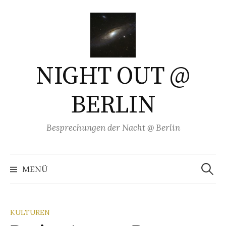
Springe
zum
Inhalt
NIGHT OUT @
BERLIN
Besprechungen der Nacht @ Berlin
Suchen
nach:
MENÜ
KULTUREN