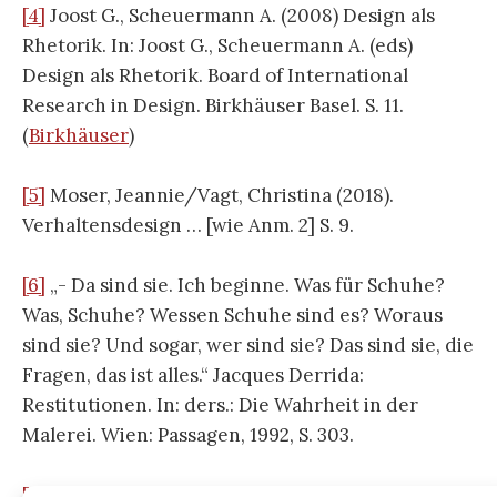
[4]
Joost G., Scheuermann A. (2008) Design als
Rhetorik. In: Joost G., Scheuermann A. (eds)
Design als Rhetorik. Board of International
Research in Design. Birkhäuser Basel. S. 11.
(
Birkhäuser
)
[5]
Moser, Jeannie/Vagt, Christina (2018).
Verhaltensdesign … [wie Anm. 2] S. 9.
[6]
„- Da sind sie. Ich beginne. Was für Schuhe?
Was, Schuhe? Wessen Schuhe sind es? Woraus
sind sie? Und sogar, wer sind sie? Das sind sie, die
Fragen, das ist alles.“ Jacques Derrida:
Restitutionen. In: ders.: Die Wahrheit in der
Malerei. Wien: Passagen, 1992, S. 303.
[7]
Georg W. Bertram: Kunst als menschliche