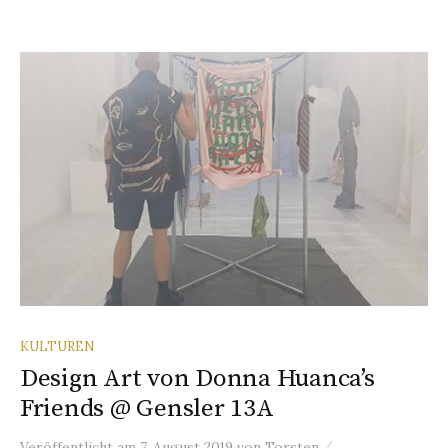
KULTUREN
Design Art von Donna Huanca’s
Friends @ Gensler 13A
/
Veröffentlicht
am
7. August 2019
von
Torsten