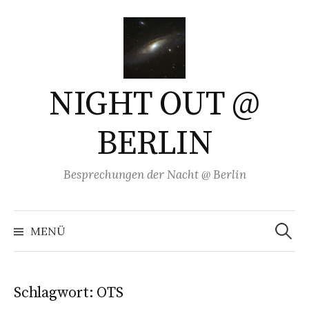
Springe
zum
Inhalt
NIGHT OUT @
BERLIN
Besprechungen der Nacht @ Berlin
Suchen
nach:
MENÜ
Schlagwort:
OTS