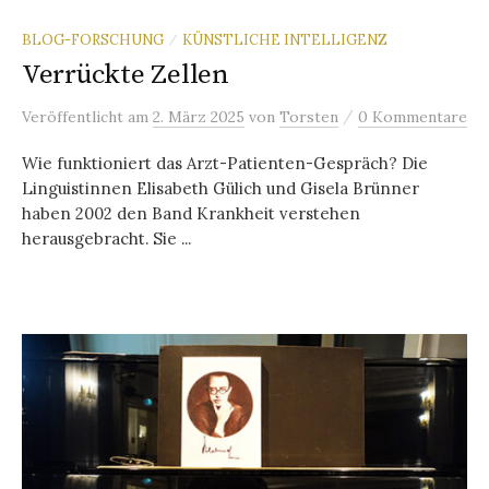
BLOG-FORSCHUNG
KÜNSTLICHE INTELLIGENZ
/
Verrückte Zellen
/
Veröffentlicht
am
2. März 2025
von
Torsten
0 Kommentare
Wie funktioniert das Arzt-Patienten-Gespräch? Die
Linguistinnen Elisabeth Gülich und Gisela Brünner
haben 2002 den Band Krankheit verstehen
herausgebracht. Sie ...