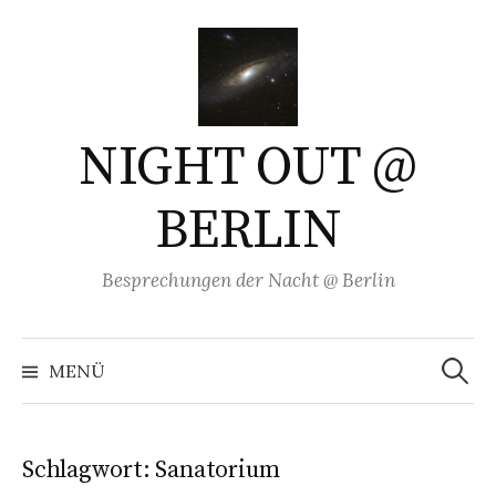
Springe
zum
Inhalt
NIGHT OUT @
BERLIN
Besprechungen der Nacht @ Berlin
Suchen
nach:
MENÜ
Schlagwort:
Sanatorium