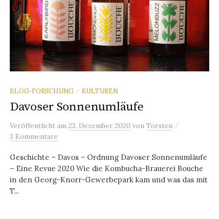
BLOG-FORSCHUNG
KULTUREN
/
Davoser Sonnenumläufe
/
Veröffentlicht
am
23. Dezember 2020
von
Torsten
3 Kommentare
Geschichte – Davos – Ordnung Davoser Sonnenumläufe
– Eine Revue 2020 Wie die Kombucha-Brauerei Bouche
in den Georg-Knorr-Gewerbepark kam und was das mit
T...