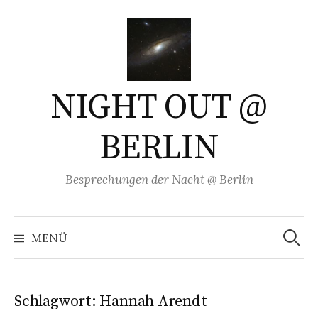
Springe
zum
Inhalt
NIGHT OUT @
BERLIN
Besprechungen der Nacht @ Berlin
Suchen
nach:
MENÜ
Schlagwort:
Hannah Arendt