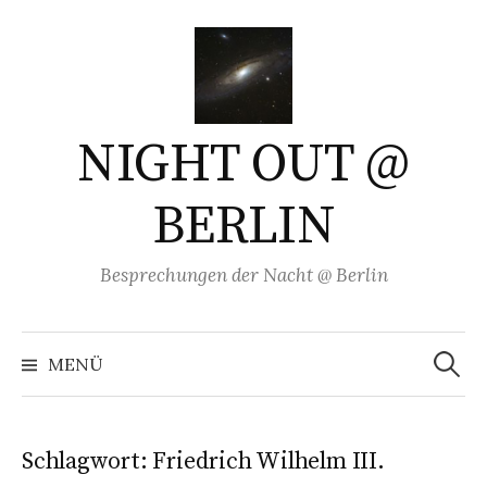
Springe
zum
Inhalt
NIGHT OUT @
BERLIN
Besprechungen der Nacht @ Berlin
Suchen
nach:
MENÜ
Schlagwort:
Friedrich Wilhelm III.