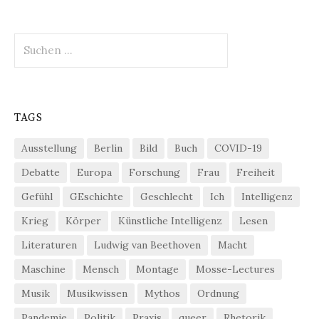
Suchen
nach:
TAGS
Ausstellung
Berlin
Bild
Buch
COVID-19
Debatte
Europa
Forschung
Frau
Freiheit
Gefühl
GEschichte
Geschlecht
Ich
Intelligenz
Krieg
Körper
Künstliche Intelligenz
Lesen
Literaturen
Ludwig van Beethoven
Macht
Maschine
Mensch
Montage
Mosse-Lectures
Musik
Musikwissen
Mythos
Ordnung
Pandemie
Politik
Praxis
queer
Rhetorik