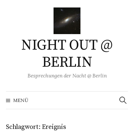
Springe
zum
Inhalt
NIGHT OUT @
BERLIN
Besprechungen der Nacht @ Berlin
Suchen
nach:
MENÜ
Schlagwort:
Ereignis