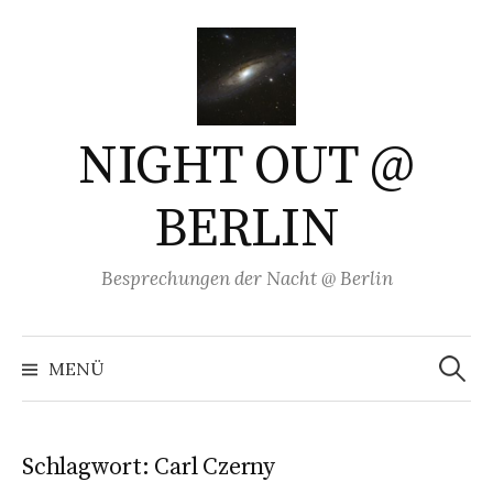
Springe
zum
Inhalt
NIGHT OUT @
BERLIN
Besprechungen der Nacht @ Berlin
Suchen
nach:
MENÜ
Schlagwort:
Carl Czerny