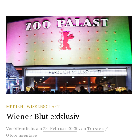
MEDIEN - WISSENSCHAFT
Wiener Blut exklusiv
/
Veröffentlicht
am
28. Februar 2026
von
Torsten
0 Kommentare