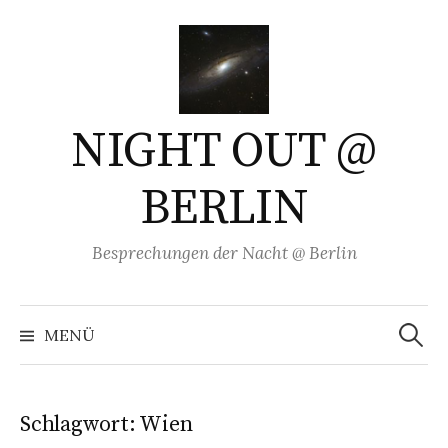
Springe
zum
Inhalt
NIGHT OUT @
BERLIN
Besprechungen der Nacht @ Berlin
Suchen
nach:
MENÜ
Schlagwort:
Wien