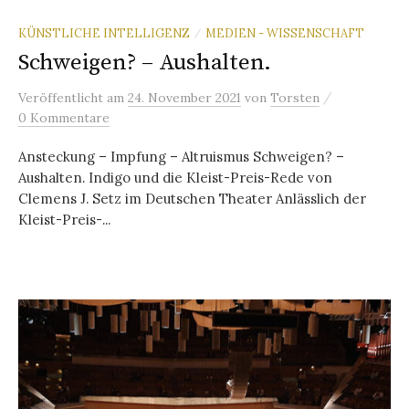
KÜNSTLICHE INTELLIGENZ
MEDIEN - WISSENSCHAFT
/
Schweigen? – Aushalten.
/
Veröffentlicht
am
24. November 2021
von
Torsten
0 Kommentare
Ansteckung – Impfung – Altruismus Schweigen? –
Aushalten. Indigo und die Kleist-Preis-Rede von
Clemens J. Setz im Deutschen Theater Anlässlich der
Kleist-Preis-...