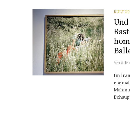
KULTU
Und 
Rast
homo
Ball
Veröffe
Im Ira
ehemali
Mahmud
Behaup