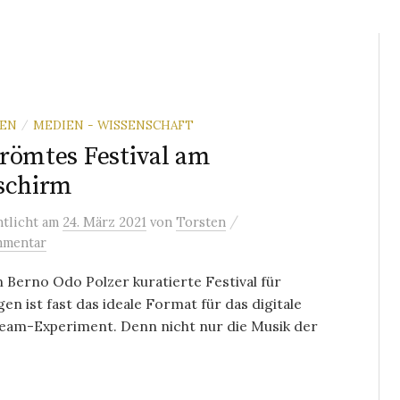
REN
MEDIEN - WISSENSCHAFT
/
römtes Festival am
schirm
/
ntlicht
am
24. März 2021
von
Torsten
mmentar
 Berno Odo Polzer kuratierte Festival für
gen ist fast das ideale Format für das digitale
ream-Experiment. Denn nicht nur die Musik der