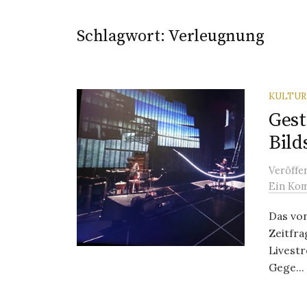
Schlagwort:
Verleugnung
KULTU
Gest
Bild
Veröffe
Ein Ko
Das von
Zeitfra
Livest
Gege...