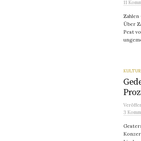
11 Komm
Zahlen 
Über Z
Pest vo
ungemei
KULTU
Gede
Proz
Veröffe
3 Komm
Gestern
Konzer