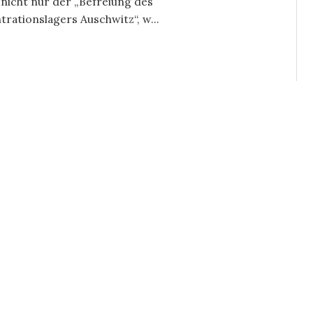
nicht nur der „Befreiung des
rationslagers Auschwitz“, w...