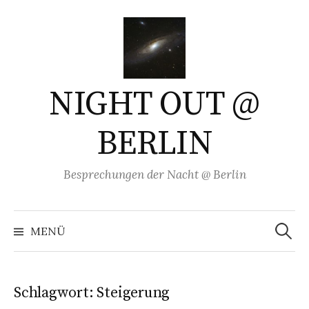
Springe
zum
Inhalt
NIGHT OUT @
BERLIN
Besprechungen der Nacht @ Berlin
Suchen
nach:
MENÜ
Schlagwort:
Steigerung