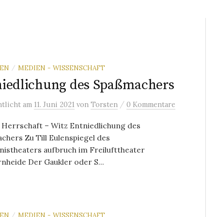
REN
MEDIEN - WISSENSCHAFT
/
iedlichung des Spaßmachers
/
ntlicht
am
11. Juni 2021
von
Torsten
0 Kommentare
 Herrschaft – Witz Entniedlichung des
hers Zu Till Eulenspiegel des
istheaters aufbruch im Freilufttheater
nheide Der Gaukler oder S...
REN
MEDIEN - WISSENSCHAFT
/