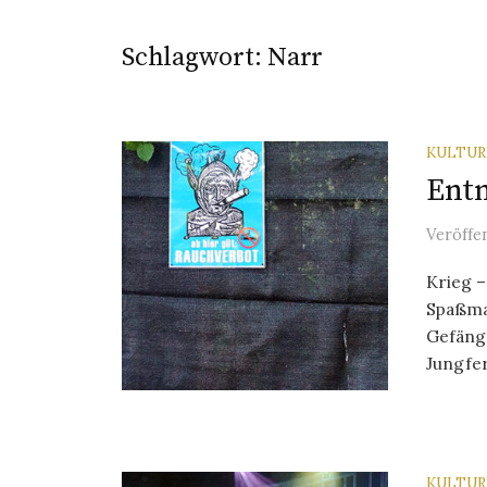
Schlagwort:
Narr
KULTU
Entn
Veröffe
Krieg –
Spaßmac
Gefängn
Jungfer
KULTU