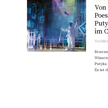
Von 
Poes
Puty
im 
Veröffe
Benenn
Wissens
Putyka
Es ist d