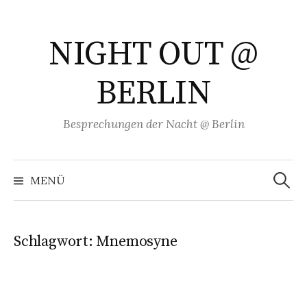
Springe
zum
NIGHT OUT @
Inhalt
BERLIN
Besprechungen der Nacht @ Berlin
Suchen
nach:
MENÜ
Schlagwort:
Mnemosyne