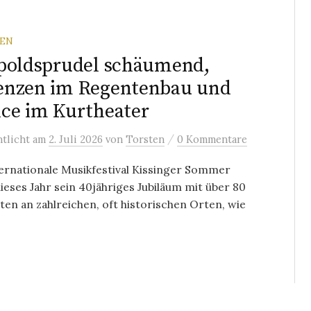
REN
poldsprudel schäumend,
enzen im Regentenbau und
ce im Kurtheater
/
ntlicht
am
2. Juli 2026
von
Torsten
0 Kommentare
ernationale Musikfestival Kissinger Sommer
dieses Jahr sein 40jähriges Jubiläum mit über 80
en an zahlreichen, oft historischen Orten, wie