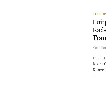
KULTU
Luit
Kad
Tran
Veröffe
Das int
feiert 
Konzert
...