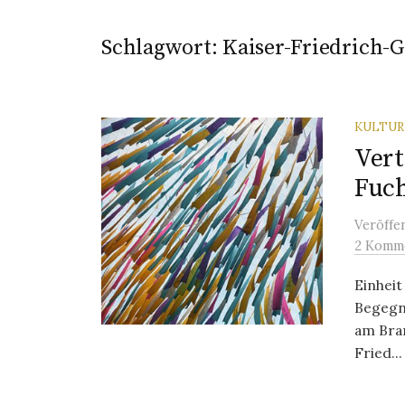
Schlagwort:
Kaiser-Friedrich-
KULTU
Vert
Fuch
Veröffe
2 Komm
Einheit
Begegnu
am Bran
Fried...