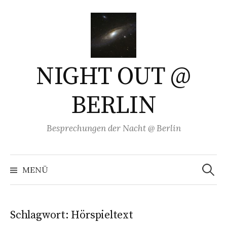
Springe
zum
Inhalt
NIGHT OUT @
BERLIN
Besprechungen der Nacht @ Berlin
Suchen
nach:
MENÜ
Schlagwort:
Hörspieltext