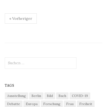
Seitennummerierung
« Vorheriger
der
Beiträge
Suchen
nach:
TAGS
Ausstellung
Berlin
Bild
Buch
COVID-19
Debatte
Europa
Forschung
Frau
Freiheit