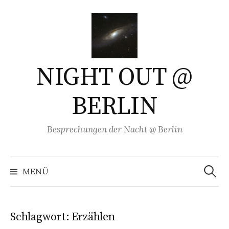
Springe
zum
Inhalt
NIGHT OUT @
BERLIN
Besprechungen der Nacht @ Berlin
Suchen
nach:
MENÜ
Schlagwort:
Erzählen