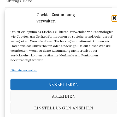
Eintrags-Feed
Kommentar-Feed
Cookie-Zustimmung
verwalten
WordPress.org
Um dir ein optimales Erlebnis zu bieten, verwenden wir Technologien
wie Cookies, um Geräteinformationen zu speichern und/oder darauf
zuzugreifen. Wenn du diesen Technologien zustimmst, können wir
Daten wie das Surfverhalten oder eindeutige IDs auf dieser Website
verarbeiten. Wenn du deine Zustimmung nicht erteilst oder
ARCHIV
zurückziehst, können bestimmte Merkmale und Funktionen
beeinträchtigt werden.
Archiv
Dienste verwalten
AKZEPTIEREN
ABLEHNEN
© 2026
NIGHT OUT @ BERLIN
EINSTELLUNGEN ANSEHEN
|
Powered by
WordPress
Theme:
Graphy
von Themegraphy