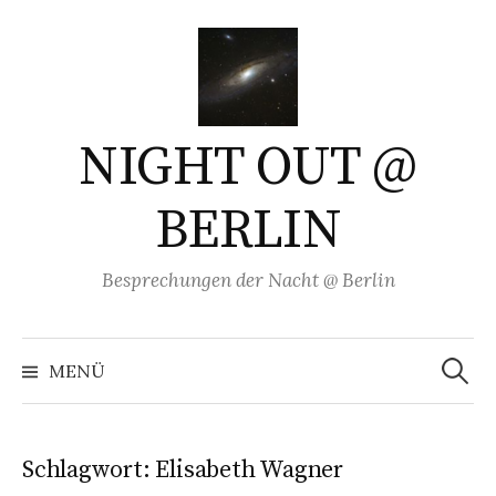
Springe
zum
Inhalt
NIGHT OUT @
BERLIN
Besprechungen der Nacht @ Berlin
Suchen
nach:
MENÜ
Schlagwort:
Elisabeth Wagner