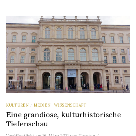
KULTUREN
MEDIEN - WISSENSCHAFT
/
Eine grandiose, kulturhistorische
Tiefenschau
/
Veröffentlicht
am
16. März 2021
von
Torsten