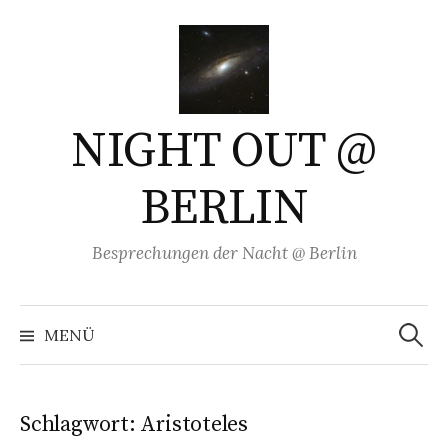
Springe
zum
Inhalt
NIGHT OUT @
BERLIN
Besprechungen der Nacht @ Berlin
Suchen
nach:
MENÜ
Schlagwort:
Aristoteles