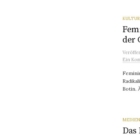
KULTU
Femi
der 
Veröffe
Ein Ko
Feminis
Radikal
Botin. Ä
MEDIEN
Das 